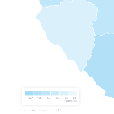
20.7
13.8
5.3
1.6
0.6
0.1
v 1 000 000 MWh