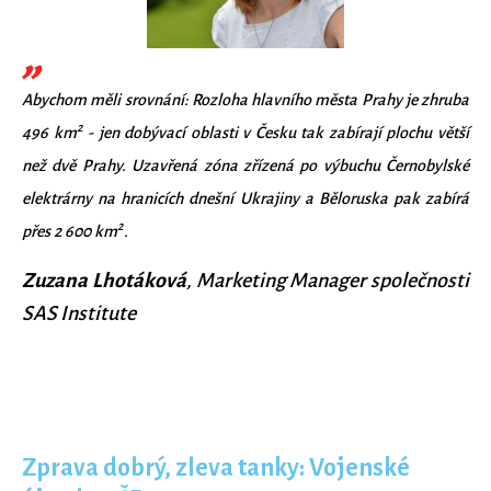
Abychom měli srovnání: Rozloha hlavního města Prahy je zhruba
2
496 km
- jen dobývací oblasti v Česku tak zabírají plochu větší
než dvě Prahy. Uzavřená zóna zřízená po výbuchu Černobylské
elektrárny na hranicích dnešní Ukrajiny a Běloruska pak zabírá
2
přes 2 600 km
.
Zuzana Lhotáková
, Marketing Manager společnosti
SAS Institute
Zprava dobrý, zleva tanky: Vojenské