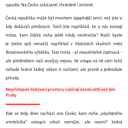
rypadla. Na Česko zakázané, chráněné i zničené.
Česká republika může být mnohem tajuplnější zemí, než jste si
kdy dokázali představit. Tušili jste například, že u nás existují
místa, kam lidská noha ještě nikdy nevkročila? Našli byste
je (nebo spíš nenašli) například v hlubinách skalních měst
Broumovského výběžku. Tato místa - ač neuvěřitelně zajímavá -
ale předmětem naší analýzy nejsou. Ve vstupu na ně vám totiž
nebude bránit žádný zákon či nařízení, ale prostě a jednoduše
příroda.
Nepřístupné dobývací prostory zabírají území větší než dvě
Prahy
Kde se tedy dnes nachází ono Česko, kam noha „obyčejného
smrtelníka” vstoupit nikoli nemůže, ale nesmí? Jedná