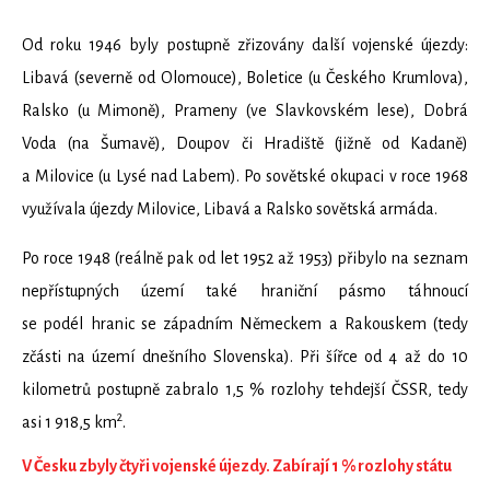
Od roku 1946 byly postupně zřizovány další vojenské újezdy:
Libavá (severně od Olomouce), Boletice (u Českého Krumlova),
Ralsko (u Mimoně), Prameny (ve Slavkovském lese), Dobrá
Voda (na Šumavě), Doupov či Hradiště (jižně od Kadaně)
a Milovice (u Lysé nad Labem). Po sovětské okupaci v roce 1968
využívala újezdy Milovice, Libavá a Ralsko sovětská armáda.
Po roce 1948 (reálně pak od let 1952 až 1953) přibylo na seznam
nepřístupných území také hraniční pásmo táhnoucí
se podél hranic se západním Německem a Rakouskem (tedy
zčásti na území dnešního Slovenska). Při šířce od 4 až do 10
kilometrů postupně zabralo 1,5 % rozlohy tehdejší ČSSR, tedy
2
asi 1 918,5 km
.
V Česku zbyly čtyři vojenské újezdy. Zabírají 1 % rozlohy státu