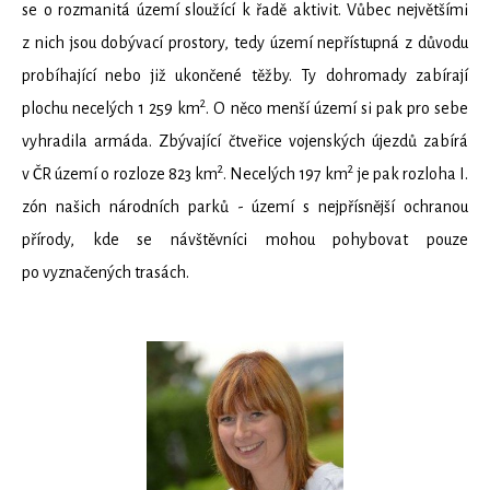
se o rozmanitá území sloužící k řadě aktivit. Vůbec největšími
z nich jsou dobývací prostory, tedy území nepřístupná z důvodu
probíhající nebo již ukončené těžby. Ty dohromady zabírají
2
plochu necelých 1 259 km
. O něco menší území si pak pro sebe
vyhradila armáda. Zbývající čtveřice vojenských újezdů zabírá
2
2
v ČR území o rozloze 823 km
. Necelých 197 km
je pak rozloha I.
zón našich národních parků - území s nejpřísnější ochranou
přírody, kde se návštěvníci mohou pohybovat pouze
po vyznačených trasách.