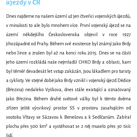
újezdy v ČR
Dnes najdeme na našem území už jen čtveřici vojenských újezdů,
v minulosti to ale bylo mnohem více. První vojenský újezd se na
území někdejšího Československa objevil v roce 1927
jihozápadně od Prahy. Během své existence byl známý jako Brdy
nebo Jince a zrušen byl až na konci roku 2015. Dnes se na části
jeho území rozkládá naše nejmladší CHKO Brdy a oblasti, kam
byl téměř devadesát let vstup zakázán, jsou lákadlem pro turisty
a cyklisty. Ve stejné době jako Brdy vznikl i vojenský újezd Dědice
(Březina) nedaleko Vyškova, dnes stále existující a označovaný
jako Březina. Během druhé světové války byl k těmto dvěma
zřízen ještě výcvikový prostor SS v prostoru zasahujícím od
soutoku Vltavy se Sázavou k Benešovu a k Sedlčanům. Zabíral
2
plochu přes 500 km
a vystěhovat se z něj muselo přes 30 tisíc
lidí.