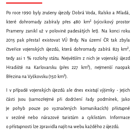
Po roce 1990 byly zrušeny újezdy Dobrá Voda, Ralsko a Mladá,
2
které dohromady zabíraly přes 480 km
(výcvikový prostor
Prameny zanikl už v polovině padesátých let). Na konci roku
2015 pak přestal existovat VÚ Brdy. Na území ČR tak zbyla
2
čtveřice vojenských újezdů, která dohromady zabírá 823 km
,
tedy asi 1 % rozlohy státu. Největším z nich je vojenský újezd
2
Hradiště na Karlovarsku (přes 227 km
), nejmenší naopak
2
Březina na Vyškovsku (150 km
).
I v případě vojenských újezdů ale dnes existují výjimky - jejich
části jsou (samozřejmě při dodržení řady podmínek, jako
je pohyb pouze po vyznačených komunikacích) přístupné
v sezóně nebo nárazově turistům a cyklistům. Informace
o přístupnosti lze zpravidla najít na webu každého z újezdů.