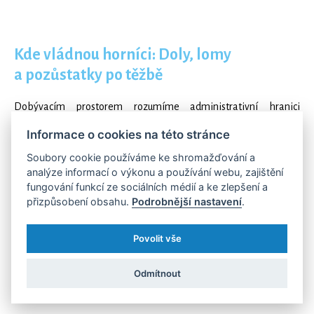
Kde vládnou horníci: Doly, lomy
a pozůstatky po těžbě
Dobývacím prostorem rozumíme administrativní hranici
stanovenou pro těžbu nerostů povrchově i dolem stanovenou
Informace o cookies na této stránce
obvodním báňským úřadem. Získat přehled o všech dolech,
Soubory cookie používáme ke shromažďování a
lomech, prostorech pro skladování nerostných surovin a dalších
analýze informací o výkonu a používání webu, zajištění
fungování funkcí ze sociálních médií a ke zlepšení a
oblastech, které jsou nepřístupné z důvodu probíhající nebo již
přizpůsobení obsahu.
Podrobnější nastavení
.
ukončené těžby, je pěkně tvrdý oříšek. V Česku se jich totiž
nachází téměř tisícovka - přesněji 974 - a dohromady zabírají
Povolit vše
2
necelých 1 259 km
. Zajímal by vás přepočet na populární
Odmítnout
fotbalová hřiště? Pak tedy vězte, že do českých, moravských
a slezských dobývacích prostorů by se jich vešlo přes 177 tisíc!