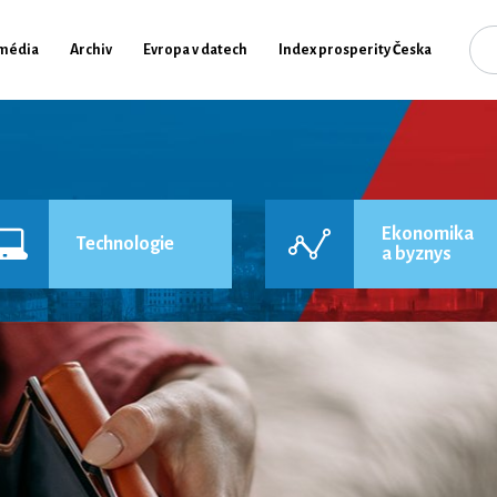
média
Archiv
Evropa v datech
Index prosperity Česka
Ekonomika
Technologie
a byznys