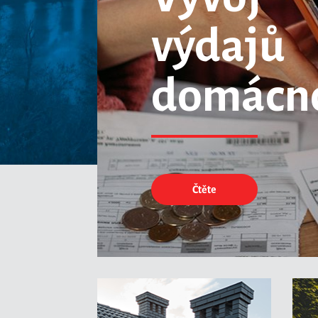
výdajů
domácno
Čtěte