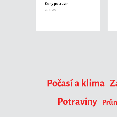
Ceny potravin
24. 4. 2023
Počasí a klima
Z
Potraviny
Prům