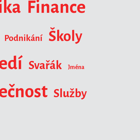
ika
Finance
Školy
Podnikání
ředí
Svařák
Jména
ečnost
Služby