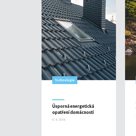
Technologie
Úsporná energetická
opatření domácností
4. 4. 2024