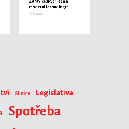
Zdraví českých lesů a
moderní technologie
16. 6. 2022
tví
Legislativa
Silnice
Spotřeba
a