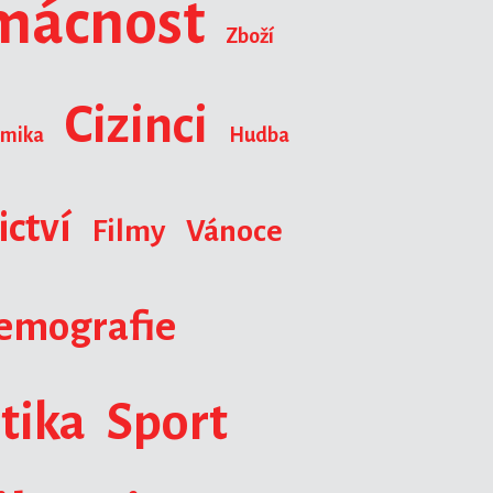
mácnost
Zboží
Cizinci
omika
Hudba
ctví
Filmy
Vánoce
emografie
tika
Sport