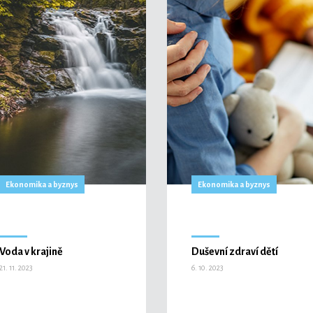
Ekonomika a byznys
Ekonomika a byznys
Voda v krajině
Duševní zdraví dětí
21. 11. 2023
6. 10. 2023