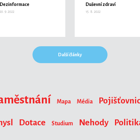
Dezinformace
Duševní zdraví
20. 9. 2022
15. 8. 2022
Další články
aměstnání
Pojišťovnic
Mapa
Média
ysl
Dotace
Nehody
Politik
Studium