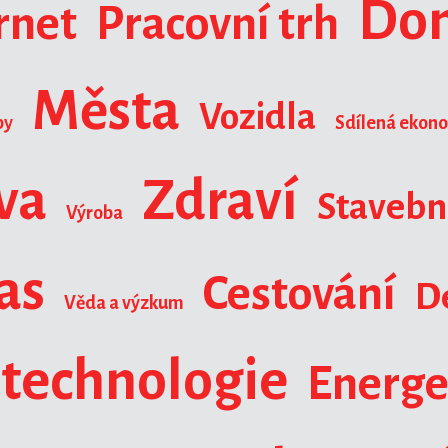
Do
rnet
Pracovní trh
Města
Vozidla
by
Sdílená ekon
va
Zdraví
Stavebni
Výroba
as
Cestování
D
Věda a výzkum
 technologie
Energe