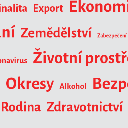
Ekonom
nalita
Export
ní
Zemědělství
Zabezpečení
Životní prost
onavirus
Okresy
Bezp
a
Alkohol
Rodina
Zdravotnictví