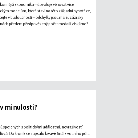
ýkonnější ekonomika – dovoluje věnovat více
ickým modelům, které staví na této základní hypotéze,
ítejte v budoucnosti – odchylky jsou malé, zázraky
iplínách předem předpovězený počet medailí získáme?
 v minulosti?
ů spojených s politickými událostmi, nevraživostí
vců. Do kronik se zapsalo krvavé finále vodního póla