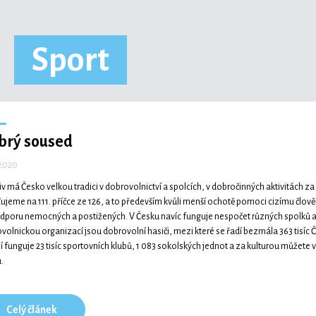
Sport
brý soused
 2020
iv má Česko velkou tradici v dobrovolnictví a spolcích, v dobročinných aktivitách 
ujeme na 111. příčce ze 126, a to především kvůli menší ochotě pomoci cizímu člov
dporu nemocných a postižených. V Česku navíc funguje nespočet různých spolků a n
volnickou organizací jsou dobrovolní hasiči, mezi které se řadí bezmála 363 tisíc Č
 funguje 23 tisíc sportovních klubů, 1 083 sokolských jednot a za kulturou můžete vy
.
Celý článek