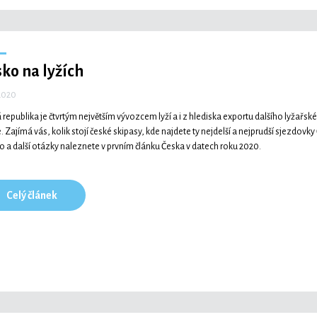
ko na lyžích
 2020
 republika je čtvrtým největším vývozcem lyží a i z hlediska exportu dalšího lyžař
e. Zajímá vás, kolik stojí české skipasy, kde najdete ty nejdelší a nejprudší sjezd
to a další otázky naleznete v prvním článku Česka v datech roku 2020.
Celý článek