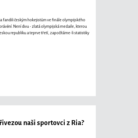
zor a fandili českým hokejistům ve finále olympijského
yprávění. Není divu - zlatá olympijská medaile, kterou
kou republiku a teprve třetí, započítáme-li statistiky
vezou naši sportovci z Ria?