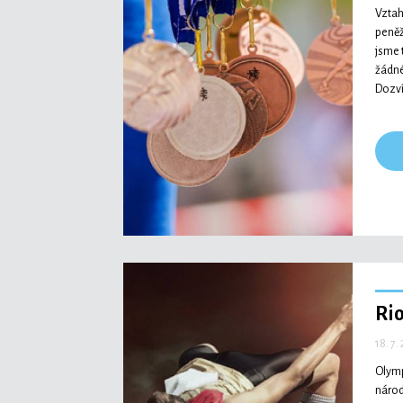
Vztah
peněž
jsme 
žádné
Dozví
Rio
18. 7.
Olymp
národ