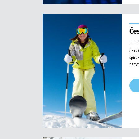
Čes
17. 1.
Česká
špičc
na ty