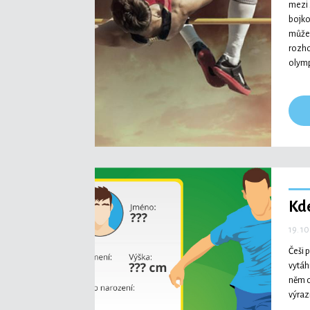
mezi 
bojko
můžem
rozho
olymp
Kde
19. 10
Češi 
vytáh
něm o
výraz