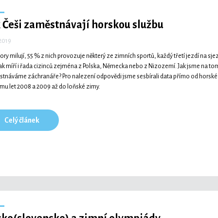
 Češi zaměstnávají horskou službu
 2019
hory milují, 55 % z nich provozuje některý ze zimních sportů, každý třetí jezdí na s
ak míří i řada cizinců zejména z Polska, Německa nebo z Nizozemí. Jak jsme na to
tnáváme záchranáře? Pro nalezení odpovědi jsme sesbírali data přímo od horské 
mu let 2008 a 2009 až do loňské zimy.
Celý článek