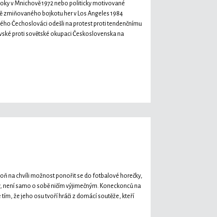
útoky v Mnichově 1972 nebo politicky motivované
mě zmiňovaného bojkotu her v Los Angeles 1984
ho Čechoslováci odešli na protest proti tendenčnímu
vské proti sovětské okupaci Československa na
spoň na chvíli možnost ponořit se do fotbalové horečky,
vropy, není samo o sobě ničím výjimečným. Koneckonců na
ím, že jeho osu tvoří hráči z domácí soutěže, kteří