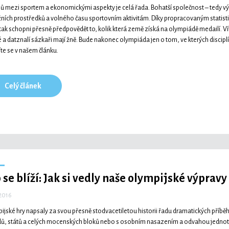
ů mezi sportem a ekonomickými aspekty je celá řada. Bohatší společnost – tedy v
ních prostředků a volného času sportovním aktivitám. Díky propracovaným statist
tak schopni přesně předpovědět to, kolik která země získá na olympiádě medailí. V
 a datznalí sázkaři mají žně. Bude nakonec olympiáda jen o tom, ve kterých disc
te se v našem článku.
Celý článek
 se blíží: Jak si vedly naše olympijské výpravy
 2016
ijské hry napsaly za svou přesně stodvacetiletou historii řadu dramatických příběh
ů, států a celých mocenských bloků nebo s osobním nasazením a odvahou jednotli