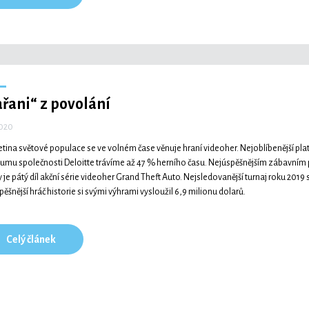
řani“ z povolání
2020
řetina světové populace se ve volném čase věnuje hraní videoher. Nejoblíbenější pl
umu společnosti Deloitte trávíme až 47 % herního času. Nejúspěšnějším zábavním p
 je pátý díl akční série videoher Grand Theft Auto. Nejsledovanější turnaj roku 2019 s
pěšnější hráč historie si svými výhrami vysloužil 6,9 milionu dolarů.
Celý článek