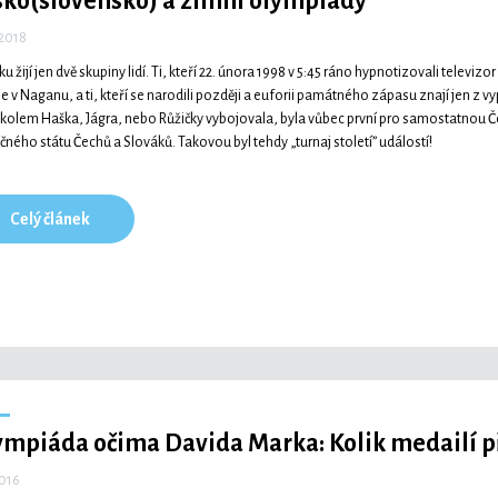
sko(slovensko) a zimní olympiády
 2018
ku žijí jen dvě skupiny lidí. Ti, kteří 22. února 1998 v 5:45 ráno hypnotizovali televi
je v Naganu, a ti, kteří se narodili později a euforii památného zápasu znají jen z v
 kolem Haška, Jágra, nebo Růžičky vybojovala, byla vůbec první pro samostatnou Čes
čného státu Čechů a Slováků. Takovou byl tehdy „turnaj století” událostí!
Celý článek
mpiáda očima Davida Marka: Kolik medailí při
2016