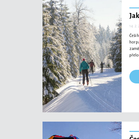
Jak
14. 2.
Češi 
hor p
zaměs
přelo