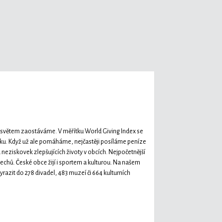
za světem zaostáváme. V měřítku World Giving Index se
ěku. Když už ale pomáháme, nejčastěji posíláme peníze
eziskovek zlepšujících životy v obcích. Nejpočetnější
echů. České obce žijí i sportem a kulturou. Na našem
razit do 278 divadel, 483 muzeí či 664 kulturních