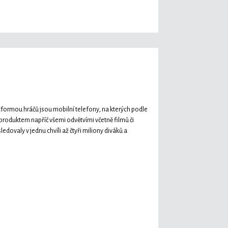
atformou hráčů jsou mobilní telefony, na kterých podle
roduktem napříč všemi odvětvími včetně filmů či
ledovaly v jednu chvíli až čtyři miliony diváků a