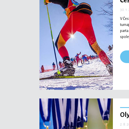
Če
30. 1.
V Čes
turna
parta
spole
Oly
2. 8. 