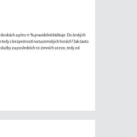
jezdovkách a přes 11 % pravidelně běžkuje. Do českých
m tedy s bezpečností na tuzemských horách? Jak často
služby za posledních 10 zimních sezon, tedy od