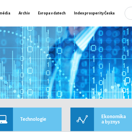
média
Archiv
Evropa v datech
Index prosperity Česka
Ekonomika
Technologie
a byznys