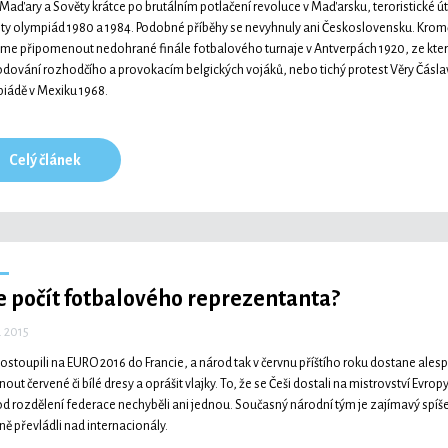
Maďary a Sověty krátce po brutálním potlačení revoluce v Maďarsku, teroristické 
ty olympiád 1980 a 1984. Podobné příběhy se nevyhnuly ani Československu. Kro
e připomenout nedohrané finále fotbalového turnaje v Antverpách 1920, ze které
dování rozhodčího a provokacím belgických vojáků, nebo tichý protest Věry Čásla
iádě v Mexiku 1968.
Celý článek
 počít fotbalového reprezentanta?
. 2015
postoupili na EURO 2016 do Francie, a národ tak v červnu příštího roku dostane ale
nout červené či bílé dresy a oprášit vlajky. To, že se Češi dostali na mistrovství E
d rozdělení federace nechyběli ani jednou. Současný národní tým je zajímavý spíše t
ně převládli nad internacionály.