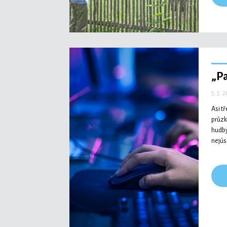
„Pa
5. 5. 
Asi t
průzk
hudby
nejús