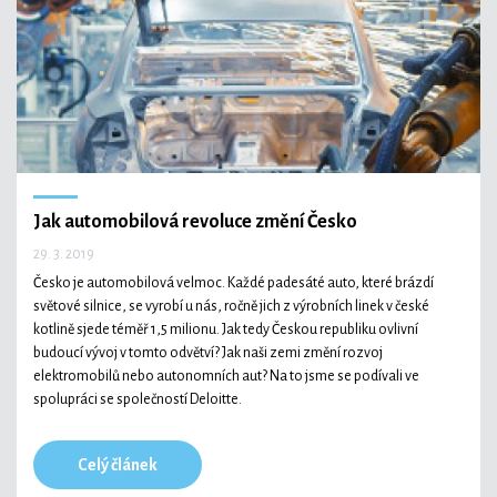
Technologie
Ekonomika a byznys
Jak automobilová revoluce změní Česko
29. 3. 2019
Kultura a sport
Česko je automobilová velmoc. Každé padesáté auto, které brázdí
světové silnice, se vyrobí u nás, ročně jich z výrobních linek v české
kotlině sjede téměř 1,5 milionu. Jak tedy Českou republiku ovlivní
budoucí vývoj v tomto odvětví? Jak naši zemi změní rozvoj
elektromobilů nebo autonomních aut? Na to jsme se podívali ve
spolupráci se společností Deloitte.
Celý článek