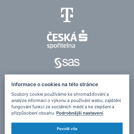
Informace o cookies na této stránce
Soubory cookie používáme ke shromažďování a
analýze informací o výkonu a používání webu, zajištění
© 2026, Česko v datech
fungování funkcí ze sociálních médií a ke zlepšení a
přizpůsobení obsahu.
Podrobnější nastavení
.
Kontakt pro média:
tomas.odstrcil@dfmg.cz
Sociální sítě:
Povolit vše