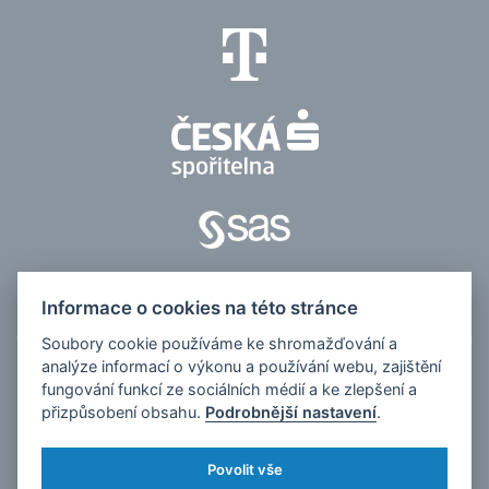
Informace o cookies na této stránce
Soubory cookie používáme ke shromažďování a
analýze informací o výkonu a používání webu, zajištění
© 2026, Česko v datech
fungování funkcí ze sociálních médií a ke zlepšení a
přizpůsobení obsahu.
Podrobnější nastavení
.
Kontakt pro média:
tomas.odstrcil@dfmg.cz
Sociální sítě:
Povolit vše