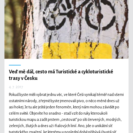
Veď mě dál, cesto má
Turistické a cykloturistické
trasy v Česku
4. 7. 2017
Pokud byste měli vybrat jednu věc, ve které Češi vynikají téměř nad všemi
ostatními národy, zřejmě byste jmenovali pivo, o něco méně dnes už
asi hokej. Je tu ale ještě jeden fenomén, který nám mohou závidět po
celém světě. Objevíte ho snadno - stačí vzít do ruky kteroukoli
turistickou mapu a začít prstem „cestovat” po síti červených, modrých,
zelených, žlutých a dnes už i fialových linií. Ano, jde o unikátní síť
turistického značení, ke kterému v poslední době přibývá i hustá síť