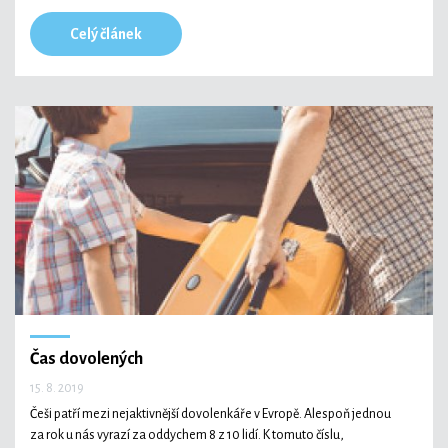
Celý článek
Čas dovolených
15. 8. 2019
Češi patří mezi nejaktivnější dovolenkáře v Evropě. Alespoň jednou
za rok u nás vyrazí za oddychem 8 z 10 lidí. K tomuto číslu,