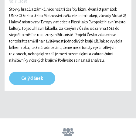
30. 11. 2015
Stovky hradů a zámků, více než tři desítky lázní, dvanáct památek
UNESCO nebo třeba Mistrovství světa v ledním hokeji, závody MotoGP,
Halové mistrovství Evropy v atletice a Plzeň jako Evropské hlavní město
kultury. To jsou hlavní lákadla, za kterými v Česku od června 2014 do
stejného měsíce roku 2015 mířili turisté. Projekt Česko v datech se
tentokrát zaměřil na návštěvnost jednotlivých krajů ČR. Jak se vyvíjela
během roku, jaké národnosti najdeme mezi turisty v jednotlivých
regionech, nebo jaký rozdíl je mezi tuzemskými a zahraničními
návštěvníky v českých krajích? Podívejte se na naši analýzu.
Celý článek