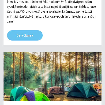
které je v mezinárodním měřítku nadprůměrné, přispívá především
vysoký počet domácích cest. Mezi nejoblíbenější zahraniční destinace
Čechů patří Chorvatsko, Slovensko a Itálie, k nám naopak nejčastěji
míří návštěvníci z Německa, z Ruska a v posledních letech i z asijských
zemí.
Celý článek