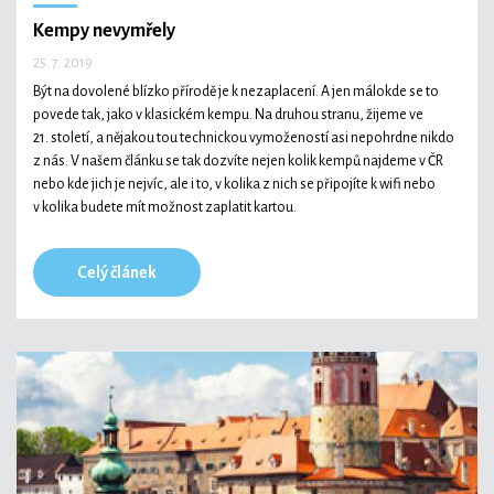
Kempy nevymřely
25. 7. 2019
Být na dovolené blízko přírodě je k nezaplacení. A jen málokde se to
povede tak, jako v klasickém kempu. Na druhou stranu, žijeme ve
21. století, a nějakou tou technickou vymožeností asi nepohrdne nikdo
z nás. V našem článku se tak dozvíte nejen kolik kempů najdeme v ČR
nebo kde jich je nejvíc, ale i to, v kolika z nich se připojíte k wifi nebo
v kolika budete mít možnost zaplatit kartou.
Celý článek