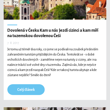
Dovolená v Česku
Kam u nás jezdí cizinci a kam míří
na tuzemskou dovolenou Češi
7. 8. 2017
Je tomu už téměř dva roky, co jsme se podívali na zoubek především
zahraničním turistům přijíždějícím do Česka. Tentokrát se - v době
vrcholících dovolených - zaměříme nejen na turisty z ciziny, ale i na
našince trávící své volné dny v tuzemsku. Zajímá vás, kde je nejvíce
cizinců a kam jezdí naopak Češi? Kde se takový turista ubytuje a kde
zůstane nejdéle? Směle do čtení!
Celý článek