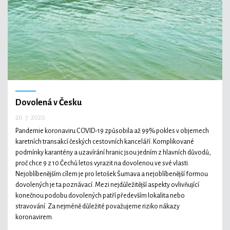
Technologie
Ekonomika a byznys
Dovolená v Česku
20. 7. 2020
Kultura a sport
Pandemie koronaviru COVID-19 způsobila až 99% pokles v objemech
karetních transakcí českých cestovních kanceláří. Komplikované
podmínky karantény a uzavírání hranic jsou jedním z hlavních důvodů,
proč chce 9 z 10 Čechů letos vyrazit na dovolenou ve své vlasti.
Nejoblíbenějším cílem je pro letošek Šumava a nejoblíbenější formou
dovolených je ta poznávací. Mezi nejdůležitější aspekty ovlivňující
konečnou podobu dovolených patří především lokalita nebo
stravování. Za nejméně důležité považujeme riziko nákazy
koronavirem.