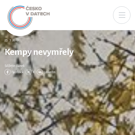
25. 7. 2019
Kempy nevymřely
Sdílejte článek
Facebook
X
LinkedIn