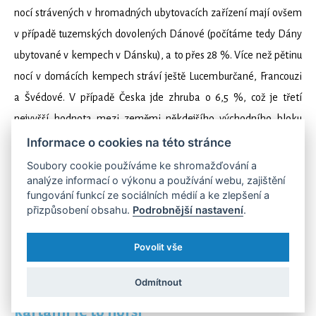
nocí strávených v hromadných ubytovacích zařízení mají ovšem
v případě tuzemských dovolených Dánové (počítáme tedy Dány
ubytované v kempech v Dánsku), a to přes 28 %. Více než pětinu
nocí v domácích kempech stráví ještě Lucemburčané, Francouzi
a Švédové. V případě Česka jde zhruba o 6,5 %, což je třetí
nejvyšší hodnota mezi zeměmi někdejšího východního bloku
za Chorvaty a Slovinci.
Informace o cookies na této stránce
Soubory cookie používáme ke shromažďování a
analýze informací o výkonu a používání webu, zajištění
fungování funkcí ze sociálních médií a ke zlepšení a
přizpůsobení obsahu.
Podrobnější nastavení
.
Povolit vše
Odmítnout
Wifi téměř samozřejmostí, s platebními
kartami je to horší