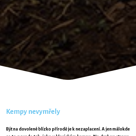
Kempy nevymřely
Být na dovolené blízko přírodě je k nezaplacení. A jen málokde