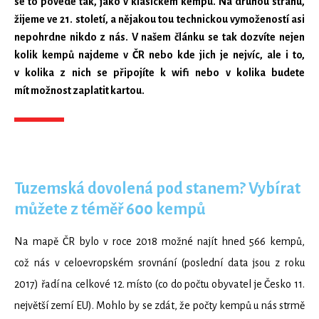
se to povede tak, jako v klasickém kempu. Na druhou stranu,
žijeme ve 21. století, a nějakou tou technickou vymožeností asi
nepohrdne nikdo z nás. V našem článku se tak dozvíte nejen
kolik kempů najdeme v ČR nebo kde jich je nejvíc, ale i to,
v kolika z nich se připojíte k wifi nebo v kolika budete
mít možnost zaplatit kartou.
Tuzemská dovolená pod stanem? Vybírat
můžete z téměř 600 kempů
Na mapě ČR bylo v roce 2018 možné najít hned 566 kempů,
což nás v celoevropském srovnání (poslední data jsou z roku
2017) řadí na celkové 12. místo (co do počtu obyvatel je Česko 11.
největší zemí EU). Mohlo by se zdát, že počty kempů u nás strmě