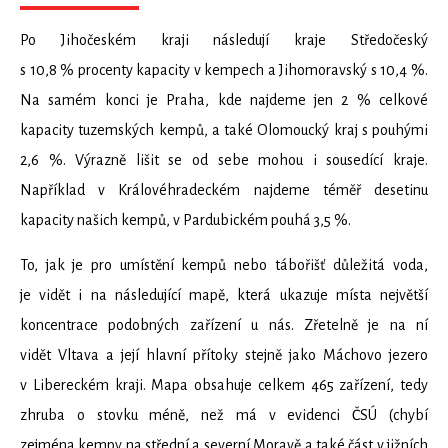
Po Jihočeském kraji následují kraje Středočeský
s 10,8 % procenty kapacity v kempech a Jihomoravský s 10,4 %.
Na samém konci je Praha, kde najdeme jen 2 % celkové
kapacity tuzemských kempů, a také Olomoucký kraj s pouhými
2,6 %. Výrazně lišit se od sebe mohou i sousedící kraje.
Například v Královéhradeckém najdeme téměř desetinu
kapacity našich kempů, v Pardubickém pouhá 3,5 %.
To, jak je pro umístění kempů nebo tábořišť důležitá voda,
je vidět i na následující mapě, která ukazuje místa největší
koncentrace podobných zařízení u nás. Zřetelně je na ní
vidět Vltava a její hlavní přítoky stejně jako Máchovo jezero
v Libereckém kraji. Mapa obsahuje celkem 465 zařízení, tedy
zhruba o stovku méně, než má v evidenci ČSÚ (chybí
zejména kempy na střední a severní Moravě a také část v jižních