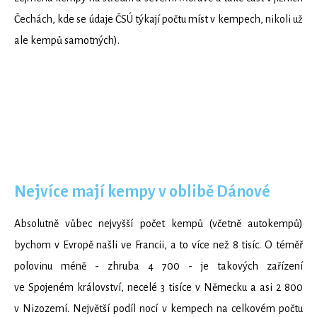
Čechách, kde se údaje ČSÚ týkají počtu míst v kempech, nikoli už
ale kempů samotných).
Nejvíce mají kempy v oblibě Dánové
Absolutně vůbec nejvyšší počet kempů (včetně autokempů)
bychom v Evropě našli ve Francii, a to více než 8 tisíc. O téměř
polovinu méně - zhruba 4 700 - je takových zařízení
ve Spojeném království, necelé 3 tisíce v Německu a asi 2 800
v Nizozemí. Největší podíl nocí v kempech na celkovém počtu