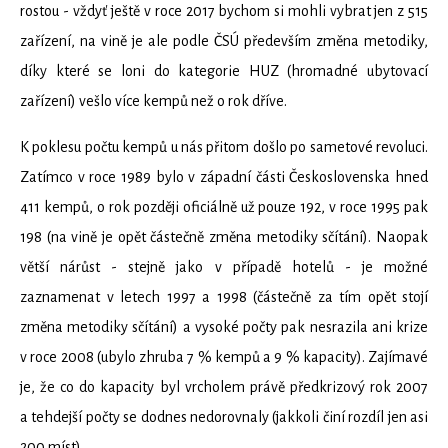
rostou - vždyť ještě v roce 2017 bychom si mohli vybrat jen z 515
zařízení, na vině je ale podle ČSÚ především změna metodiky,
díky které se loni do kategorie HUZ (hromadné ubytovací
zařízení) vešlo více kempů než o rok dříve.
K poklesu počtu kempů u nás přitom došlo po sametové revoluci.
Zatímco v roce 1989 bylo v západní části Československa hned
411 kempů, o rok později oficiálně už pouze 192, v roce 1995 pak
198 (na vině je opět částečně změna metodiky sčítání). Naopak
větší nárůst - stejně jako v případě hotelů - je možné
zaznamenat v letech 1997 a 1998 (částečně za tím opět stojí
změna metodiky sčítání) a vysoké počty pak nesrazila ani krize
v roce 2008 (ubylo zhruba 7 % kempů a 9 % kapacity). Zajímavé
je, že co do kapacity byl vrcholem právě předkrizový rok 2007
a tehdejší počty se dodnes nedorovnaly (jakkoli činí rozdíl jen asi
200 míst).