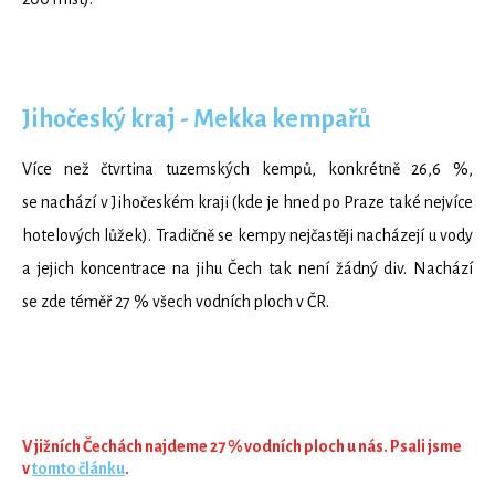
Jihočeský kraj - Mekka kempařů
Více než čtvrtina tuzemských kempů, konkrétně 26,6 %,
se nachází v Jihočeském kraji (kde je hned po Praze také nejvíce
hotelových lůžek). Tradičně se kempy nejčastěji nacházejí u vody
a jejich koncentrace na jihu Čech tak není žádný div. Nachází
se zde téměř 27 % všech vodních ploch v ČR.
V jižních Čechách najdeme 27 % vodních ploch u nás. Psali jsme
v
tomto článku
.