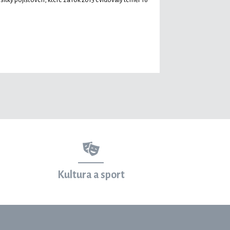
esítky pojišťoven, které za rok 2015 evidovaly téměř 16
Kultura a sport