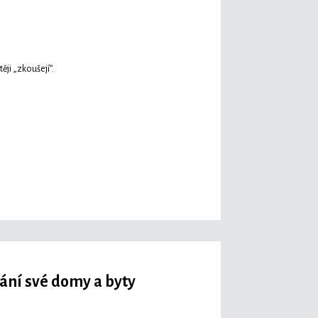
ěji „zkoušejí”.
hrání své domy a byty