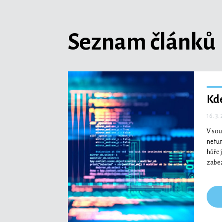
Seznam článků
Kde
16. 3.
V sou
nefun
hůře 
zabez