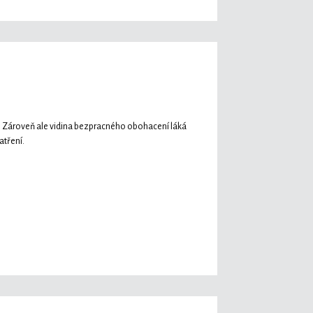
tění). Zároveň ale vidina bezpracného obohacení láká
atření.