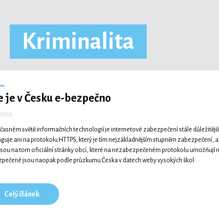
Kriminalita
 je v Česku e-bezpečno
 2020
časném světě informačních technologií je internetové zabezpečení stále důležitější
guje ani na protokolu HTTPS, který je tím nejzákladnějším stupněm zabezpečení, a st
jsou na tom oficiální stránky obcí, které na nezabezpečeném protokolu umožňují 
pečené jsou naopak podle průzkumu Česka v datech weby vysokých škol.
Celý článek