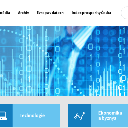
média
Archiv
Evropa v datech
Index prosperity Česka
Ekonomika
Technologie
a byznys