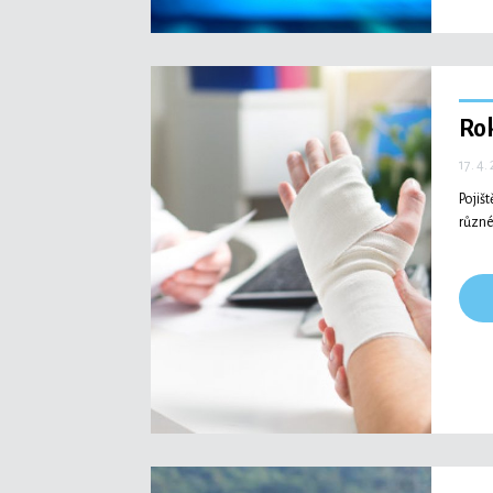
Rok
17. 4.
Pojiš
různé