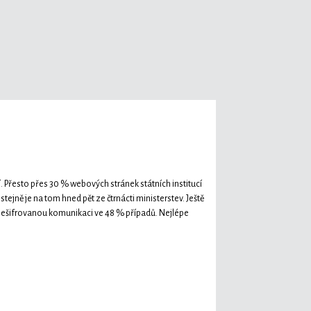
. Přesto přes 30 % webových stránek státních institucí
ejně je na tom hned pět ze čtrnácti ministerstev. Ještě
nešifrovanou komunikaci ve 48 % případů. Nejlépe