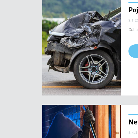
Po
3. 1. 
Odhal
Ne
5. 4. 