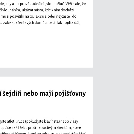
kdy a jak provést ideální „vloupačku”. Věřte ale, že
ží vloupáním, ukázat místa, kde k nim dochází
e si posvítili i na to, jak se zloději nejčastěji do
í na zabezpečení svých domácností. Tak pojďte dál,
í šejdíři nebo mají pojišťovny
ste atlet), ruce (pokud jste klavírista) nebo vlasy
u, ptáte se? Třeba proti nepoctivým klientům, které