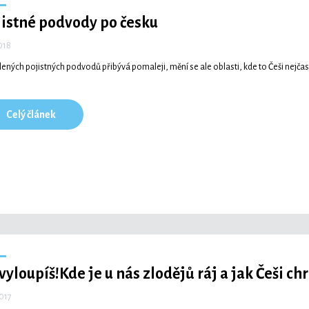
jistné podvody po česku
2018
ených pojistných podvodů přibývá pomaleji, mění se ale oblasti, kde to Češi nejčast
Celý článek
vyloupíš!
Kde je u nás zlodějů ráj a jak Češi c
2017