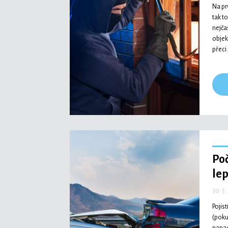
Na pr
tak t
nejčas
objek
přeci
Poč
lep
30. 5.
Pojist
(poku