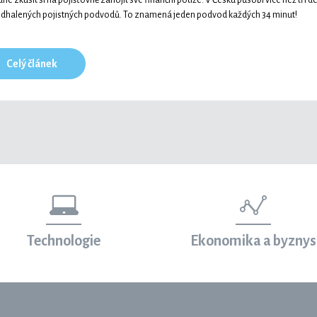
ne zkusit si na pojišťovně zahojit své finanční potíže. V Česku působí více než tři d
 odhalených pojistných podvodů. To znamená jeden podvod každých 34 minut!
Celý článek
Technologie
Ekonomika a byznys