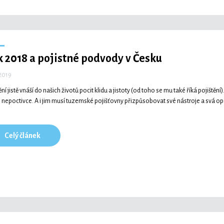
 2018 a pojistné podvody v Česku
 2019
tění jistě vnáší do našich životů pocit klidu a jistoty (od toho se mu také říká pojiš
 nepoctivce. A i jim musí tuzemské pojišťovny přizpůsobovat své nástroje a svá op
Celý článek