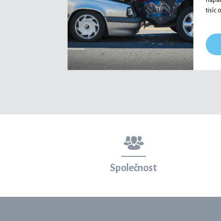
napad
tisíc
Společnost