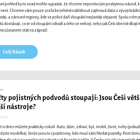
vní pohled by to snad mohlo vypadat, že chceme nepoctivcům poskytnou návod, kde, 
o není. Chceme vám pouze zcela bezelstně nabídnout zajímavá data o vývoji kráde
těji, a zároveň regiony, kde se policii daří vloupání nejčastěji objasnit. Spolu s tím jsm
tů dostávají, co je od vloupání odradí a čeho se nebojí, nebo jak Češi obecně dbaj
 nezůstanete stát na zápraží.
Celý článek
ty pojistných podvodů stoupají: Jsou Češi větš
ší nástroje?
 2016
it si dnes můžete prakticky cokoli. Auto, dům, zdraví, byt, mobil, život, nohy (pokud j
d jste modelka). Jenže jsou to i pojišťovny, kdo musí sám hledat pojistky. Proti čem