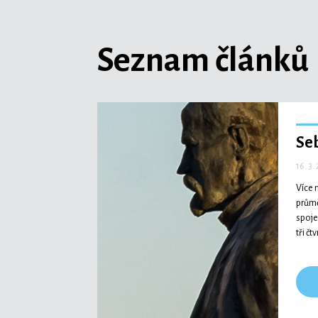
Seznam článků
Se
16. 3.
Více 
průmě
spoje
tři č