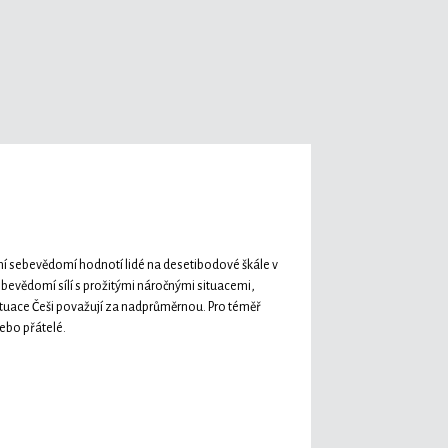
bní sebevědomí hodnotí lidé na desetibodové škále v
evědomí sílí s prožitými náročnými situacemi,
ituace Češi považují za nadprůměrnou. Pro téměř
nebo přátelé.