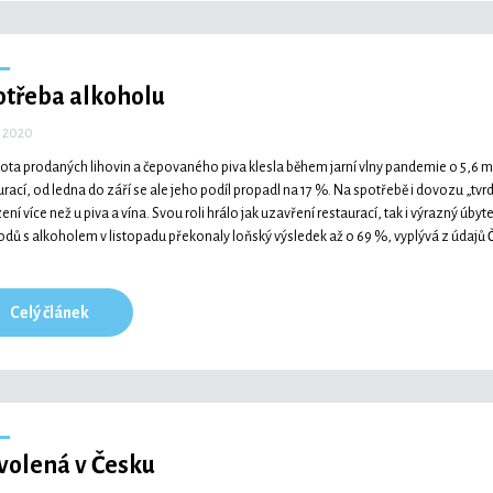
otřeba alkoholu
. 2020
ta prodaných lihovin a čepovaného piva klesla během jarní vlny pandemie o 5,6 mil
urací, od ledna do září se ale jeho podíl propadl na 17 %. Na spotřebě i dovozu „t
ní více než u piva a vína. Svou roli hrálo jak uzavření restaurací, tak i výrazný úby
dů s alkoholem v listopadu překonaly loňský výsledek až o 69 %, vyplývá z údajů Č
Celý článek
volená v Česku