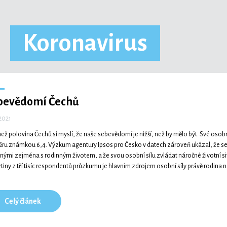
Koronavirus
bevědomí Čechů
 2021
než polovina Čechů si myslí, že naše sebevědomí je nižší, než by mělo být. Své oso
ru známkou 6,4. Výzkum agentury Ipsos pro Česko v datech zároveň ukázal, že seb
nými zejména s rodinným životem, a že svou osobní sílu zvládat náročné životní s
tvrtiny z tří tisíc respondentů průzkumu je hlavním zdrojem osobní síly právě rodina 
Celý článek