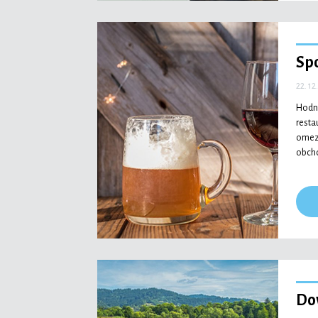
Sp
22. 12
Hodno
resta
omeze
obcho
Do