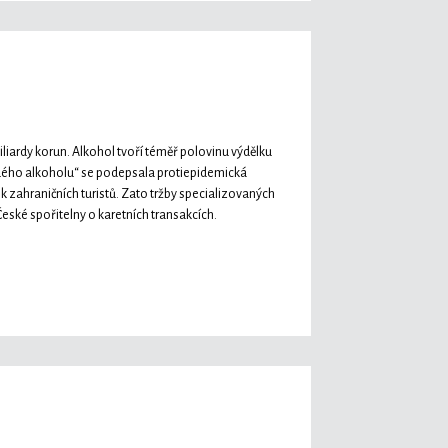
iardy korun. Alkohol tvoří téměř polovinu výdělku
vrdého alkoholu“ se podepsala protiepidemická
tek zahraničních turistů. Zato tržby specializovaných
eské spořitelny o karetních transakcích.