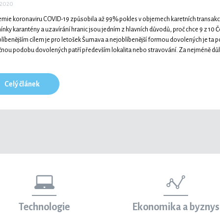
. 2020
mie koronaviru COVID-19 způsobila až 99% pokles v objemech karetních transakcí
nky karantény a uzavírání hranic jsou jedním z hlavních důvodů, proč chce 9 z 10 Če
líbenějším cílem je pro letošek Šumava a nejoblíbenější formou dovolených je ta po
nou podobu dovolených patří především lokalita nebo stravování. Za nejméně dů
Celý článek
Technologie
Ekonomika a byznys