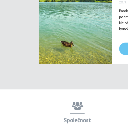
20. 7
Pande
podmí
Nejob
koneč
Společnost