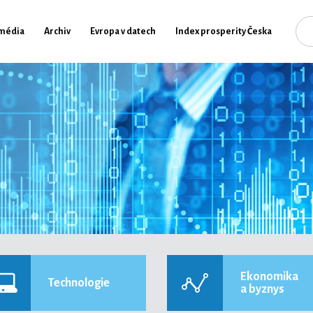
média
Archiv
Evropa v datech
Index prosperity Česka
Ekonomika
Technologie
a byznys