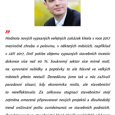
Hodnota nových vypsaných veřejných zakázek klesla v roce 2017
meziročně zhruba o polovinu, v některých měsících, například
v září 2017, činil pokles objemu vypsaných stavebních investic
dokonce více než 90 %. Soukromý sektor sice mírně rostl,
na vyrovnání nabídky a poptávky to ale hlavně ve velkých
městech přesto nestačí. Donedávna jsme tak u nás zažívali
paradoxní situaci, kdy ekonomika rostla, ale stavebnictví
to nereflektovalo. Za celkovou stagnací stavebnictví stojí
zejména omezená připravenost nových projektů a dlouhodobý
trend snižování počtu zaměstnanců ve stavebních podnicích.