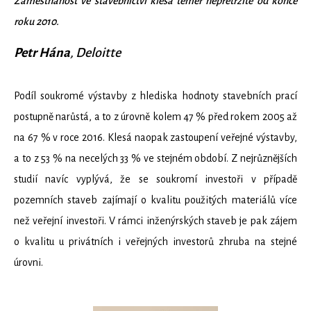
Zaměstnanost ve stavebnictví klesá téměř nepřetržitě od konce
roku 2010.
Petr Hána
, Deloitte
Podíl soukromé výstavby z hlediska hodnoty stavebních prací
postupně narůstá, a to z úrovně kolem 47 % před rokem 2005 až
na 67 % v roce 2016. Klesá naopak zastoupení veřejné výstavby,
a to z 53 % na necelých 33 % ve stejném období. Z nejrůznějších
studií navíc vyplývá, že se soukromí investoři v případě
pozemních staveb zajímají o kvalitu použitých materiálů více
než veřejní investoři. V rámci inženýrských staveb je pak zájem
o kvalitu u privátních i veřejných investorů zhruba na stejné
úrovni.