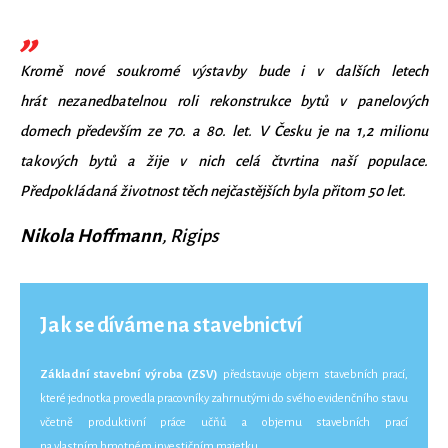
Kromě nové soukromé výstavby bude i v dalších letech
hrát nezanedbatelnou roli rekonstrukce bytů v panelových
domech především ze 70. a 80. let. V Česku je na 1,2 milionu
takových bytů a žije v nich celá čtvrtina naší populace.
Předpokládaná životnost těch nejčastějších byla přitom 50 let.
Nikola Hoffmann
, Rigips
Jak se díváme na stavebnictví
Základní stavební výroba (ZSV)
představuje objem stavebních prací,
které jednotka provedla pracovníky zahrnutými do svého evidenčního stavu
včetně produktivní práce učňů a objemu stavebních prací
na vlastním hmotném investičním majetku.