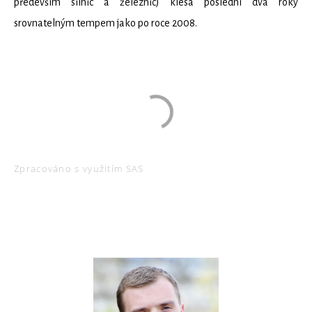
především silnic a železnic) klesá poslední dva roky
srovnatelným tempem jako po roce 2008.