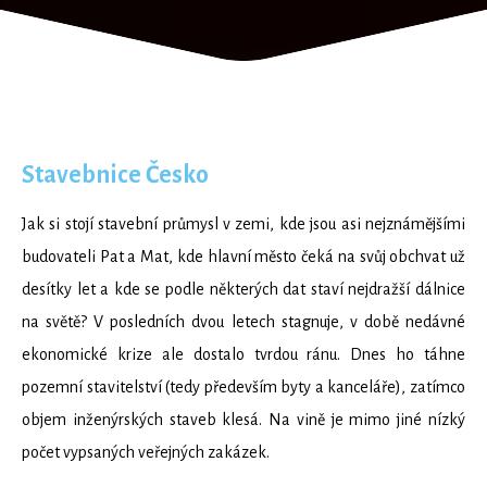
Stavebnice Česko
Jak si stojí stavební průmysl v zemi, kde jsou asi nejznámějšími
budovateli Pat a Mat, kde hlavní město čeká na svůj obchvat už
desítky let a kde se podle některých dat staví nejdražší dálnice
na světě? V posledních dvou letech stagnuje, v době nedávné
ekonomické krize ale dostalo tvrdou ránu. Dnes ho táhne
pozemní stavitelství (tedy především byty a kanceláře), zatímco
objem inženýrských staveb klesá. Na vině je mimo jiné nízký
počet vypsaných veřejných zakázek.