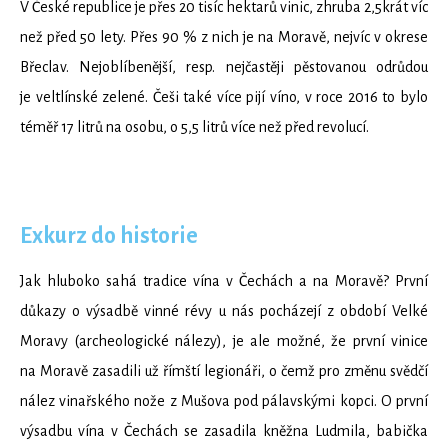
V České republice je přes 20 tisíc hektarů vinic, zhruba 2,5krát víc
než před 50 lety. Přes 90 % z nich je na Moravě, nejvíc v okrese
Břeclav. Nejoblíbenější, resp. nejčastěji pěstovanou odrůdou
je veltlínské zelené. Češi také více pijí víno, v roce 2016 to bylo
téměř 17 litrů na osobu, o 5,5 litrů více než před revolucí.
Exkurz do historie
Jak hluboko sahá tradice vína v Čechách a na Moravě? První
důkazy o výsadbě vinné révy u nás pocházejí z období Velké
Moravy (archeologické nálezy), je ale možné, že první vinice
na Moravě zasadili už římští legionáři, o čemž pro změnu svědčí
nález vinařského nože z Mušova pod pálavskými kopci. O první
výsadbu vína v Čechách se zasadila kněžna Ludmila, babička