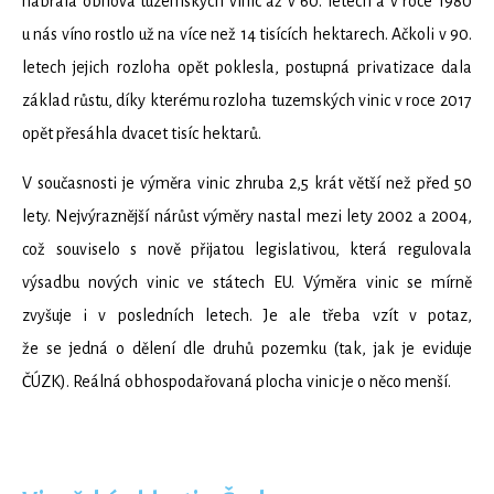
nabrala obnova tuzemských vinic až v 60. letech a v roce 1980
u nás víno rostlo už na více než 14 tisících hektarech. Ačkoli v 90.
letech jejich rozloha opět poklesla, postupná privatizace dala
základ růstu, díky kterému rozloha tuzemských vinic v roce 2017
opět přesáhla dvacet tisíc hektarů.
V současnosti je výměra vinic zhruba 2,5 krát větší než před 50
lety. Nejvýraznější nárůst výměry nastal mezi lety 2002 a 2004,
což souviselo s nově přijatou legislativou, která regulovala
výsadbu nových vinic ve státech EU. Výměra vinic se mírně
zvyšuje i v posledních letech. Je ale třeba vzít v potaz,
že se jedná o dělení dle druhů pozemku (tak, jak je eviduje
ČÚZK). Reálná obhospodařovaná plocha vinic je o něco menší.