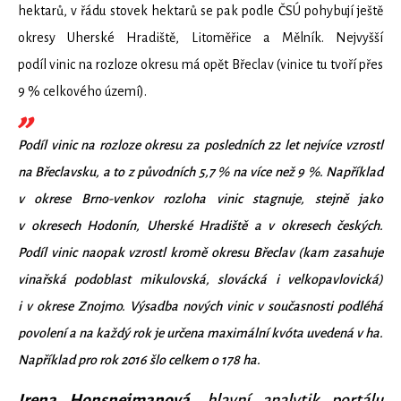
hektarů, v řádu stovek hektarů se pak podle ČSÚ pohybují ještě
okresy Uherské Hradiště, Litoměřice a Mělník. Nejvyšší
podíl vinic na rozloze okresu má opět Břeclav (vinice tu tvoří přes
9 % celkového území).
Podíl vinic na rozloze okresu za posledních 22 let nejvíce vzrostl
na Břeclavsku, a to z původních 5,7 % na více než 9 %. Například
v okrese Brno-venkov rozloha vinic stagnuje, stejně jako
v okresech Hodonín, Uherské Hradiště a v okresech českých.
Podíl vinic naopak vzrostl kromě okresu Břeclav (kam zasahuje
vinařská podoblast mikulovská, slovácká i velkopavlovická)
i v okrese Znojmo. Výsadba nových vinic v současnosti podléhá
povolení a na každý rok je určena maximální kvóta uvedená v ha.
Například pro rok 2016 šlo celkem o 178 ha.
Irena Honsnejmanová
, hlavní analytik portálu