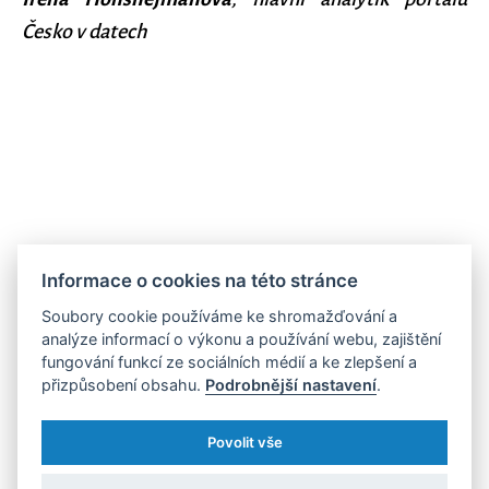
Česko v datech
Král jménem veltlín
Informace o cookies na této stránce
Soubory cookie používáme ke shromažďování a
Podíl modrých moštových hroznů v posledních 20 letech mírně
analýze informací o výkonu a používání webu, zajištění
fungování funkcí ze sociálních médií a ke zlepšení a
roste, aktuálně jde zhruba o jednu třetinu. Zároveň roste
přizpůsobení obsahu.
Podrobnější nastavení
.
i podíl produkce modrých hroznů pro růžové víno, i když stále
zůstává výrazně nižší (necelých 7 %). Mezi nejčastěji pěstované
Povolit vše
odrůdy patří podle údajů Ministerstva zemědělství z moštového