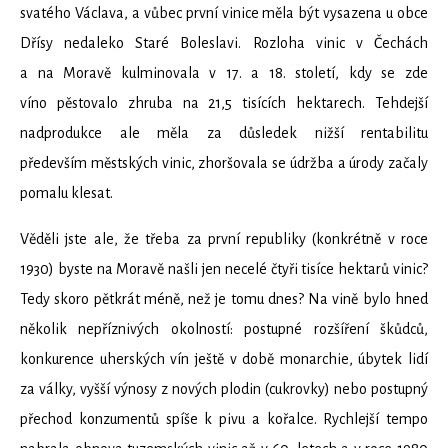
svatého Václava, a vůbec první vinice měla být vysazena u obce
Dřísy nedaleko Staré Boleslavi. Rozloha vinic v Čechách
a na Moravě kulminovala v 17. a 18. století, kdy se zde
víno pěstovalo zhruba na 21,5 tisících hektarech. Tehdejší
nadprodukce ale měla za důsledek nižší rentabilitu
především městských vinic, zhoršovala se údržba a úrody začaly
pomalu klesat.
Věděli jste ale, že třeba za první republiky (konkrétně v roce
1930) byste na Moravě našli jen necelé čtyři tisíce hektarů vinic?
Tedy skoro pětkrát méně, než je tomu dnes? Na vině bylo hned
několik nepříznivých okolností: postupné rozšíření škůdců,
konkurence uherských vín ještě v době monarchie, úbytek lidí
za války, vyšší výnosy z nových plodin (cukrovky) nebo postupný
přechod konzumentů spíše k pivu a kořalce. Rychlejší tempo