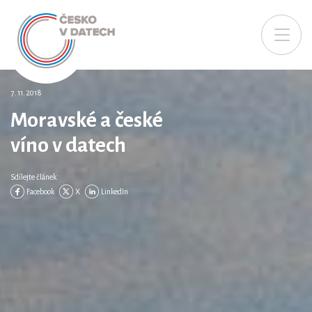
7. 11. 2018
Moravské a české
víno v datech
Sdílejte článek
Facebook
X
LinkedIn