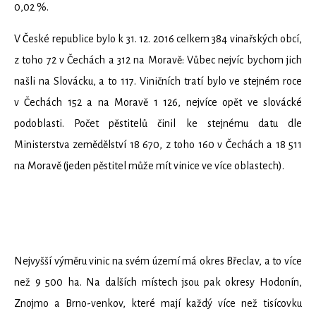
0,02 %.
V České republice bylo k 31. 12. 2016 celkem 384 vinařských obcí,
z toho 72 v Čechách a 312 na Moravě: Vůbec nejvíc bychom jich
našli na Slovácku, a to 117. Viničních tratí bylo ve stejném roce
v Čechách 152 a na Moravě 1 126, nejvíce opět ve slovácké
podoblasti. Počet pěstitelů činil ke stejnému datu dle
Ministerstva zemědělství 18 670, z toho 160 v Čechách a 18 511
na Moravě (jeden pěstitel může mít vinice ve více oblastech).
Nejvyšší výměru vinic na svém území má okres Břeclav, a to více
než 9 500 ha. Na dalších místech jsou pak okresy Hodonín,
Znojmo a Brno-venkov, které mají každý více než tisícovku