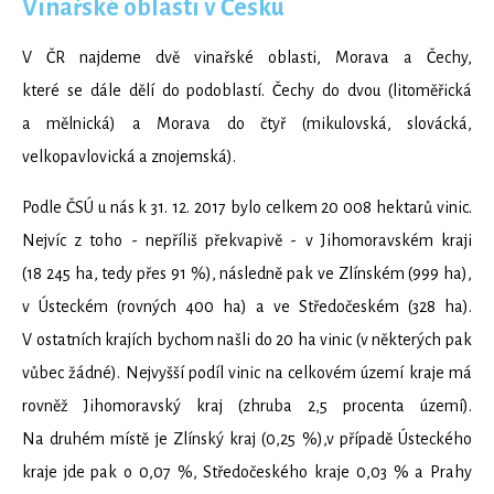
Vinařské oblasti v Česku
V ČR najdeme dvě vinařské oblasti, Morava a Čechy,
které se dále dělí do podoblastí. Čechy do dvou (litoměřická
a mělnická) a Morava do čtyř (mikulovská, slovácká,
velkopavlovická a znojemská).
Podle ČSÚ u nás k 31. 12. 2017 bylo celkem 20 008 hektarů vinic.
Nejvíc z toho - nepříliš překvapivě - v Jihomoravském kraji
(18 245 ha, tedy přes 91 %), následně pak ve Zlínském (999 ha),
v Ústeckém (rovných 400 ha) a ve Středočeském (328 ha).
V ostatních krajích bychom našli do 20 ha vinic (v některých pak
vůbec žádné). Nejvyšší podíl vinic na celkovém území kraje má
rovněž Jihomoravský kraj (zhruba 2,5 procenta území).
Na druhém místě je Zlínský kraj (0,25 %),v případě Ústeckého
kraje jde pak o 0,07 %, Středočeského kraje 0,03 % a Prahy