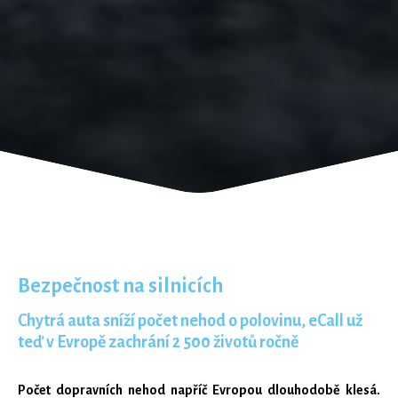
Bezpečnost na silnicích
Chytrá auta sníží počet nehod o polovinu, eCall už
teď v Evropě zachrání 2 500 životů ročně
Počet dopravních nehod napříč Evropou dlouhodobě klesá.