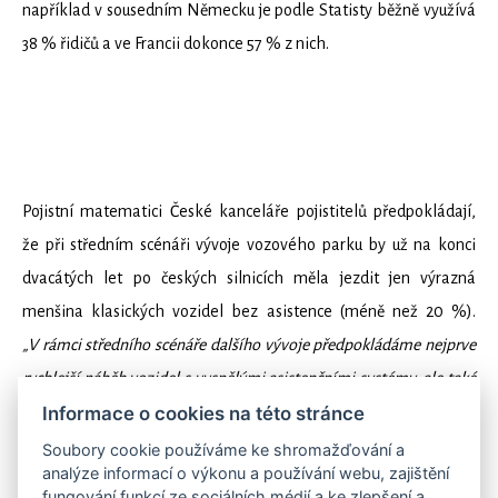
například v sousedním Německu je podle Statisty běžně využívá
38 % řidičů a ve Francii dokonce 57 % z nich.
Pojistní matematici České kanceláře pojistitelů předpokládají,
že při středním scénáři vývoje vozového parku by už na konci
dvacátých let po českých silnicích měla jezdit jen výrazná
menšina klasických vozidel bez asistence (méně než 20 %).
„V rámci středního scénáře dalšího vývoje předpokládáme nejprve
rychlejší náběh vozidel s vyspělými asistenčními systémy, ale také
s téměř 10% zastoupením poloautonomních vozidel. Na konci
Informace o cookies na této stránce
třicátých let by pak těchto poloautonomních aut mělo být v Česku
Soubory cookie používáme ke shromažďování a
analýze informací o výkonu a používání webu, zajištění
už 52 %,”
říká Petr Jedlička z České asociace pojišťoven. Nástupu
fungování funkcí ze sociálních médií a ke zlepšení a