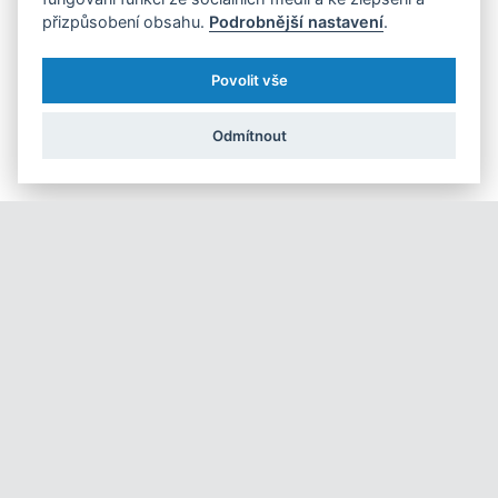
vozů, které se už skutečně budou řídit samy, bychom se měli
přizpůsobení obsahu.
Podrobnější nastavení
.
dočkat ve vyšší intenzitě až po roce 2040.
„Poloautonomní vozy
by pak měly být během 40. let nahrazovány těmi už plně
Povolit vše
autonomními,”
dodává Jedlička.
Odmítnout
Do pojišťovny už nemusíte
Pokud už k nějaké nehodě dojde, technologie umožňují
minimalizovat následky a rychle vyřešit vzniklou situaci. V tomto
smyslu se jedná převážně o zrychlení a zefektivnění komunikace