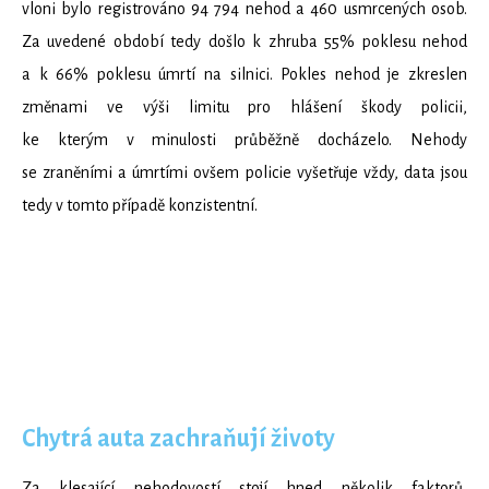
vloni bylo registrováno 94 794 nehod a 460 usmrcených osob.
Za uvedené období tedy došlo k zhruba 55% poklesu nehod
a k 66% poklesu úmrtí na silnici. Pokles nehod je zkreslen
změnami ve výši limitu pro hlášení škody policii,
ke kterým v minulosti průběžně docházelo. Nehody
se zraněními a úmrtími ovšem policie vyšetřuje vždy, data jsou
tedy v tomto případě konzistentní.
Chytrá auta zachraňují životy
Za klesající nehodovostí stojí hned několik faktorů,