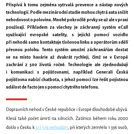
Přispívá k tomu zejména vytrvalá prevence a nástup nových
technologií. Podle mezinárodní studie mohou chytrá auta snížit
nehodovost o polovinu. Mnohé pokročilé prvky se už ale v praxi
používají. Příkladem za všechny je záchranný systém eCall
využívající evropské satelity, s jejichž pomocí vozidlo
při nehodě samo kontaktuje tísňovou linku a operátorům sdělí
přesnou polohu. Tento systém umožní záchranářům dostat
se na místo havárie až dvakrát rychleji, čímž se v Evropě
zachrání 2 500 životů ročně. Technologie ale zjednodušují
i komunikaci s pojišťovnami, například Generali Česká
pojišťovna nabízí chatbota, s jehož pomocí lze řešit pojistnou
událost de facto jen s pomocí chytrého telefonu.
Dopravních nehod v České republice i Evropě dlouhodobě ubývá.
Klesá také počet úmrtí na silnicích. Zatímco během roku 2000
došlo v Česku k
211 516 nehodám
, při kterých zemřelo 1 336 osob,