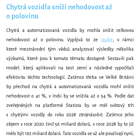
Chytrá vozidla sníží nehodovost až
o polovinu
Chytrá a automatizovaná vozidla by mohla snížit celkovou
nehodovost až o polovinu. Vyplývá to ze
studie
, v rámci
které mezinárodní tým vědců analyzoval výsledky několika
výzkumů, které jsou k tomuto tématu dostupné. Sestavili pak
model, který aplikovali na šest zemí a následně vypočítali
efektivitu těchto technologií. Zatímco třeba ve Velké Británii
by přechod na chytrá a automatizovaná vozidla mohl snížit
nehodovost o 41 %, v Indii by se snížila až o 54 %. Podle dat
zveřejněných na platformě Statista by se měl světový trh
s chytrými vozidly do roku 2028 ztrojnásobit. Zatímco jeho
objem v roce 2020 činil 56 miliard dolarů, v roce 2028 by to již
mělo být 192 miliard dolarů. Tato vozidla se už ale používají nyní,