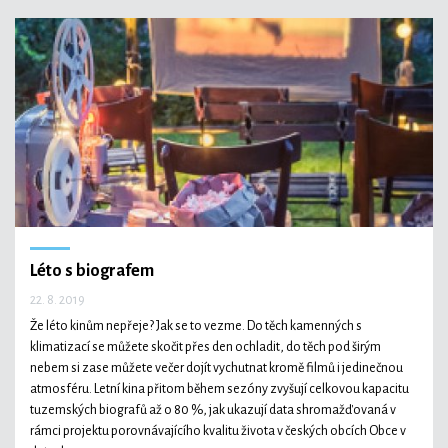
Léto s biografem
22. 8. 2019
Že léto kinům nepřeje? Jak se to vezme. Do těch kamenných s
klimatizací se můžete skočit přes den ochladit, do těch pod širým
nebem si zase můžete večer dojít vychutnat kromě filmů i jedinečnou
atmosféru. Letní kina přitom během sezóny zvyšují celkovou kapacitu
tuzemských biografů až o 80 %, jak ukazují data shromažďovaná v
rámci projektu porovnávajícího kvalitu života v českých obcích Obce v