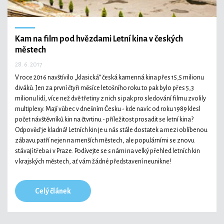
Kam na film pod hvězdami
Letní kina v českých
městech
28. 6. 2017
V roce 2016 navštívilo „klasická” česká kamenná kina přes 15,5 milionu
diváků. Jen za první čtyři měsíce letošního roku to pak bylo přes 5,3
milionu lidí, více než dvě třetiny z nich si pak pro sledování filmu zvolily
multiplexy. Mají vůbec v dnešním Česku - kde navíc od roku 1989 klesl
počet návštěvníků kin na čtvrtinu - příležitost prosadit se letní kina?
Odpověď je kladná! Letních kin je u nás stále dostatek a mezi oblíbenou
zábavu patří nejen na menších městech, ale populárními se znovu
stávají třeba i v Praze. Podívejte se s námi na velký přehled letních kin
v krajských městech, ať vám žádné představení neunikne!
Celý článek