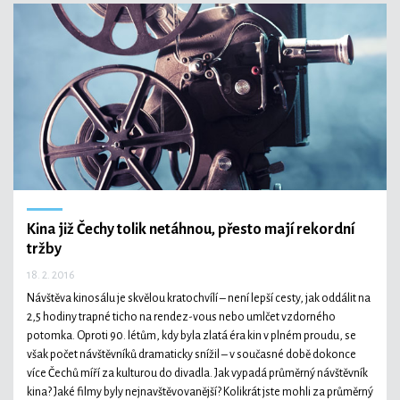
Kina již Čechy tolik netáhnou, přesto mají rekordní
tržby
18. 2. 2016
Návštěva kinosálu je skvělou kratochvílí – není lepší cesty, jak oddálit na
2,5 hodiny trapné ticho na rendez-vous nebo umlčet vzdorného
potomka. Oproti 90. létům, kdy byla zlatá éra kin v plném proudu, se
však počet návštěvníků dramaticky snížil – v současné době dokonce
více Čechů míří za kulturou do divadla. Jak vypadá průměrný návštěvník
kina? Jaké filmy byly nejnavštěvovanější? Kolikrát jste mohli za průměrný