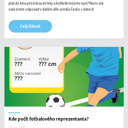
plat do kina před dvaceti lety a kolikrát můžete nyní? Na to vše
naleznete odpověď v dalším díle seriálu Česko v datech.
Celý článek
Kde počít fotbalového reprezentanta?
19. 10. 2015