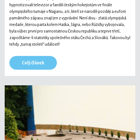
hypnotizovali televizor a fandili českým hokejistům ve finále
olympijského turnaje v Naganu, a ti, kteří se narodili později a euforii
památného zápasu znají jen z vyprávění. Není divu - zlatá olympijská
medaile, kterou parta kolem Haška, Jágra, nebo Růžičky vybojovala,
byla vůbec první pro samostatnou Českou republiku a teprve třetí,
započítáme-li statistiky společného státu Čechů a Slováků. Takovou byl
tehdy „turnaj století” událostí!
Celý článek