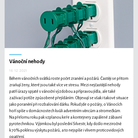
Technologie
Ekonomika a byznys
Vánoční nehody
16. 12. 2021
Kultura a sport
Během vánočních svátků roste počet zranění a požárů. Častěji se přitom
zraňují ženy, které jsou také více ve stresu. Mezi nejčastější nehody
patří úrazy spjaté s vánoční výzdobou a přípravou jídla, ale také
zažívací potíže způsobené přejídáním. Objevují se však i takové situace
jako poranění při rozbalování dárku. Pokud jde o požáry, o Vánocích
hoří spíše v domácnostech kvůli adventním věncům a stromečkům.
Na přelomu roku pak vzplanou keře a kontejnery zapálené zábavní
pyrotechnikou. Výjimkou byl poslední Silvestr, kdy došlo meziročně
k 70% poklesu výskytu požárů, a to nejspíše i vlivem proticovidových
opatření.