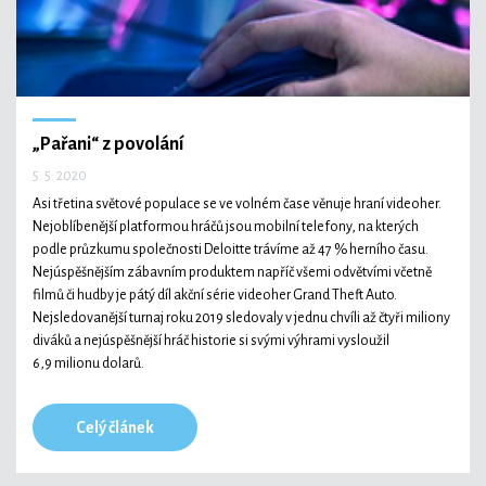
„Pařani“ z povolání
5. 5. 2020
Asi třetina světové populace se ve volném čase věnuje hraní videoher.
Nejoblíbenější platformou hráčů jsou mobilní telefony, na kterých
podle průzkumu společnosti Deloitte trávíme až 47 % herního času.
Nejúspěšnějším zábavním produktem napříč všemi odvětvími včetně
filmů či hudby je pátý díl akční série videoher Grand Theft Auto.
Nejsledovanější turnaj roku 2019 sledovaly v jednu chvíli až čtyři miliony
diváků a nejúspěšnější hráč historie si svými výhrami vysloužil
6,9 milionu dolarů.
Celý článek