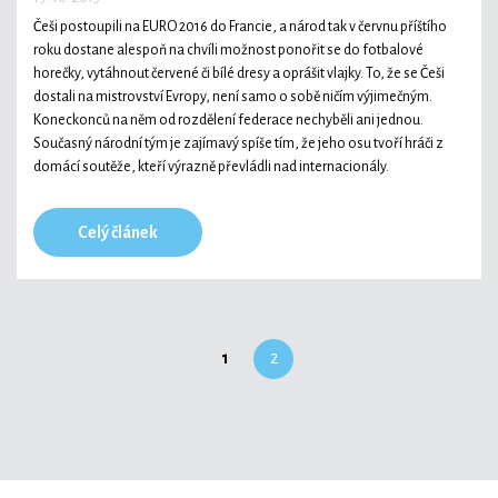
Češi postoupili na EURO 2016 do Francie, a národ tak v červnu příštího
roku dostane alespoň na chvíli možnost ponořit se do fotbalové
horečky, vytáhnout červené či bílé dresy a oprášit vlajky. To, že se Češi
dostali na mistrovství Evropy, není samo o sobě ničím výjimečným.
Koneckonců na něm od rozdělení federace nechyběli ani jednou.
Současný národní tým je zajímavý spíše tím, že jeho osu tvoří hráči z
domácí soutěže, kteří výrazně převládli nad internacionály.
Celý článek
1
2