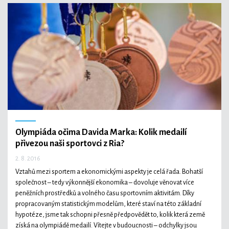
Olympiáda očima Davida Marka: Kolik medailí
přivezou naši sportovci z Ria?
2. 8. 2016
Vztahů mezi sportem a ekonomickými aspekty je celá řada. Bohatší
společnost – tedy výkonnější ekonomika – dovoluje věnovat více
peněžních prostředků a volného času sportovním aktivitám. Díky
propracovaným statistickým modelům, které staví na této základní
hypotéze, jsme tak schopni přesně předpovědět to, kolik která země
získá na olympiádě medailí. Vítejte v budoucnosti – odchylky jsou