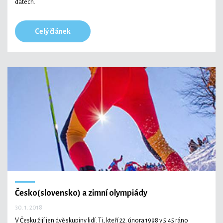
datech.
Celý článek
Česko(slovensko) a zimní olympiády
30. 1. 2018
V Česku žijí jen dvě skupiny lidí. Ti, kteří 22. února 1998 v 5:45 ráno