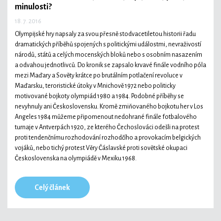
minulosti?
18. 7. 2016
Olympijské hry napsaly za svou přesně stodvacetiletou historii řadu
dramatických příběhů spojených s politickými událostmi, nevraživostí
národů, států a celých mocenských bloků nebo s osobním nasazením
a odvahou jednotlivců. Do kronik se zapsalo krvavé finále vodního póla
mezi Maďary a Sověty krátce po brutálním potlačení revoluce v
Maďarsku, teroristické útoky v Mnichově 1972 nebo politicky
motivované bojkoty olympiád 1980 a 1984. Podobné příběhy se
nevyhnuly ani Československu. Kromě zmiňovaného bojkotu her v Los
Angeles 1984 můžeme připomenout nedohrané finále fotbalového
turnaje v Antverpách 1920, ze kterého Čechoslováci odešli na protest
proti tendenčnímu rozhodování rozhodčího a provokacím belgických
vojáků, nebo tichý protest Věry Čáslavské proti sovětské okupaci
Československa na olympiádě v Mexiku 1968.
Celý článek