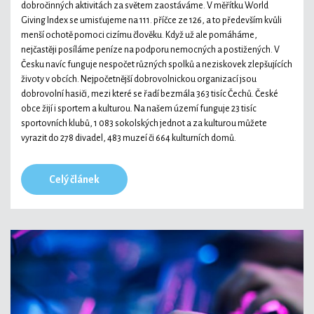
dobročinných aktivitách za světem zaostáváme. V měřítku World
Giving Index se umisťujeme na 111. příčce ze 126, a to především kvůli
menší ochotě pomoci cizímu člověku. Když už ale pomáháme,
nejčastěji posíláme peníze na podporu nemocných a postižených. V
Česku navíc funguje nespočet různých spolků a neziskovek zlepšujících
životy v obcích. Nejpočetnější dobrovolnickou organizací jsou
dobrovolní hasiči, mezi které se řadí bezmála 363 tisíc Čechů. České
obce žijí i sportem a kulturou. Na našem území funguje 23 tisíc
sportovních klubů, 1 083 sokolských jednot a za kulturou můžete
vyrazit do 278 divadel, 483 muzeí či 664 kulturních domů.
Celý článek