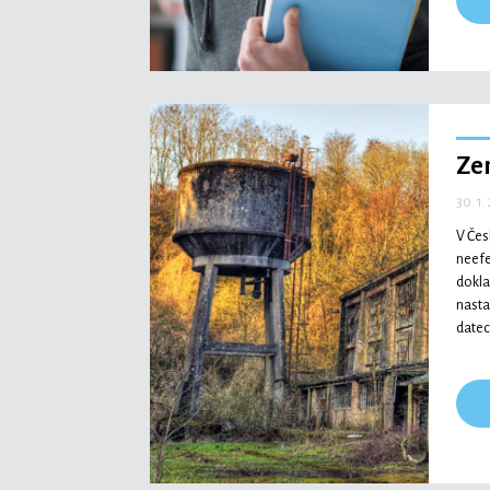
Zem
30. 1.
V Čes
neefe
dokla
nasta
datech