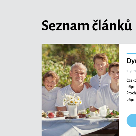
Seznam článků
Dy
1. 9. 
Česko
příjm
Proch
příjm