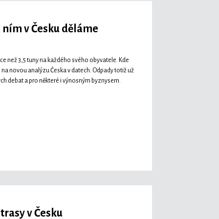
s ním v Česku děláme
íce než 3,5 tuny na každého svého obyvatele. Kde
 na novou analýzu Česka v datech. Odpady totiž už
ých debat a pro některé i výnosným byznysem.
 trasy v Česku