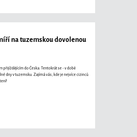
 míří na tuzemskou dovolenou
 přijíždějícím do Česka. Tentokrát se - v době
olné dny v tuzemsku. Zajímá vás, kde je nejvíce cizinců
tení!