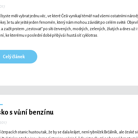
2017
 byste měli vybrat jednu věc, ve které Češi vynikají téměř nad všemi ostatními náro
okej. Je tu ale ještě jeden fenomén, který nám mohou závidět po celém světě. Objevíte
a začít prstem „cestovat” po síti červených, modrých, zelených, žlutých a dnes už i fia
ní, ke kterému v poslední době přibývá i hustá síť cyklotras.
Celý článek
ko s vůní benzínu
 2017
í čerpacích stanic hustou tak, že by se dala krájet, není rybníček Brčálník, ale české s