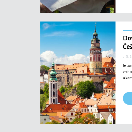
Do
Češ
7. 8. 
Je to
vrcho
a kam