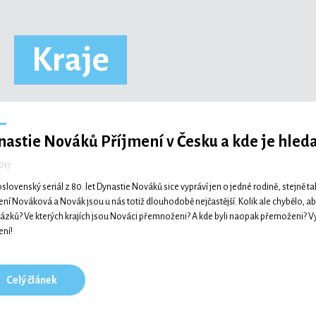
Kraje
nastie Nováků
Příjmení v Česku a kde je hled
2017
slovenský seriál z 80. let Dynastie Nováků sice vypráví jen o jedné rodině, stejně ta
ení Nováková a Novák jsou u nás totiž dlouhodobě nejčastější. Kolik ale chybělo, 
ázků? Ve kterých krajích jsou Nováci přemnoženi? A kde byli naopak přemoženi? Vyd
ení!
Celý článek