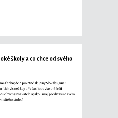
oké školy a co chce od svého
 kromě Čechů jde o početné skupiny Slováků, Rusů,
cích víc než kdy dřív. Jací jsou vlastně čeští
udoucí zaměstnavatele a jakou mají představu o svém
acátého století!