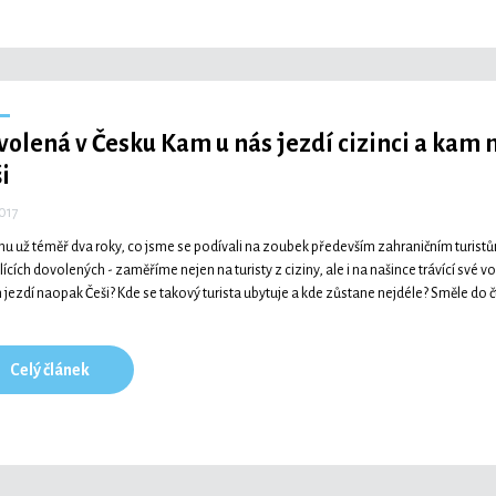
volená v Česku
Kam u nás jezdí cizinci a kam
i
2017
mu už téměř dva roky, co jsme se podívali na zoubek především zahraničním turistům
lících dovolených - zaměříme nejen na turisty z ciziny, ale i na našince trávící své v
 jezdí naopak Češi? Kde se takový turista ubytuje a kde zůstane nejdéle? Směle do č
Celý článek