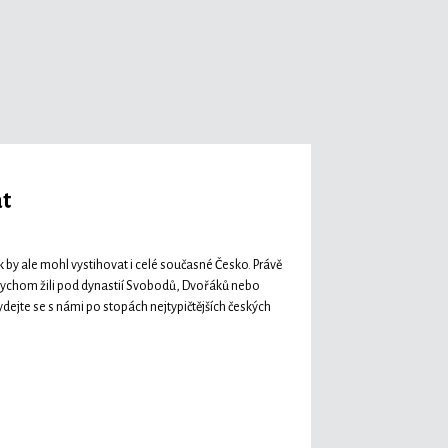
at
k by ale mohl vystihovat i celé současné Česko. Právě
abychom žili pod dynastií Svobodů, Dvořáků nebo
ejte se s námi po stopách nejtypičtějších českých