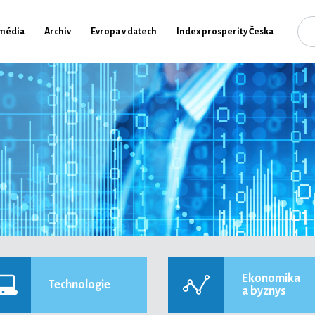
média
Archiv
Evropa v datech
Index prosperity Česka
Ekonomika
Technologie
a byznys