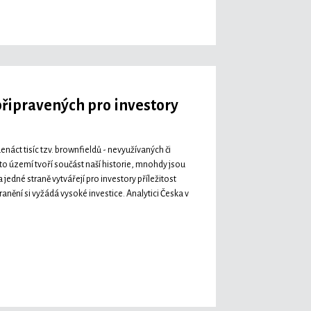
připravených pro investory
áct tisíc tzv. brownfieldů - nevyužívaných či
to území tvoří součást naší historie, mnohdy jsou
edné straně vytvářejí pro investory příležitost
ranění si vyžádá vysoké investice. Analytici Česka v