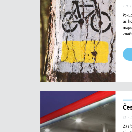
4. 7. 
Pokud
asi h
mapu 
znače
Čes
27. 4.
Za sít