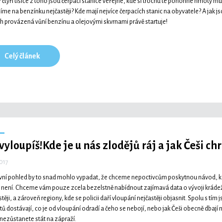
 čtyři tisíce z toho jsou čerpací stanice veřejné, kde si trochu té pohonné hmoty 
íme na benzínku nejčastěji? Kde mají nejvíce čerpacích stanic na obyvatele? A jak js
h provázená vůní benzínu a olejovými skvrnami právě startuje!
Celý článek
vyloupíš!
Kde je u nás zlodějů ráj a jak Češi c
2017
vní pohled by to snad mohlo vypadat, že chceme nepoctivcům poskytnou návod, kde, 
o není. Chceme vám pouze zcela bezelstně nabídnout zajímavá data o vývoji kráde
těji, a zároveň regiony, kde se policii daří vloupání nejčastěji objasnit. Spolu s tím jsm
tů dostávají, co je od vloupání odradí a čeho se nebojí, nebo jak Češi obecně dbaj
 nezůstanete stát na zápraží.