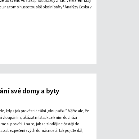
může do svého vozu kápnout každý z nás. Ve kterém kraji
ou na tom s hustotou sítě okolní státy? Analýzy Česka v
hrání své domy a byty
kdy a jak provést ideální „vloupačku”. Věřte ale, že
ží vloupáním, ukázat místa, kde k nim dochází
e si posvítili i na to, jak se zloději nejčastěji do
í na zabezpečení svých domácností. Tak pojďte dál,