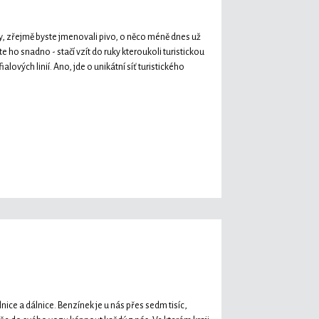
dy, zřejmě byste jmenovali pivo, o něco méně dnes už
 ho snadno - stačí vzít do ruky kteroukoli turistickou
lových linií. Ano, jde o unikátní síť turistického
ilnice a dálnice. Benzínek je u nás přes sedm tisíc,