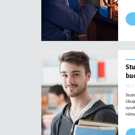
St
bu
20. 2.
Stude
Ukraj
vysok
nástu