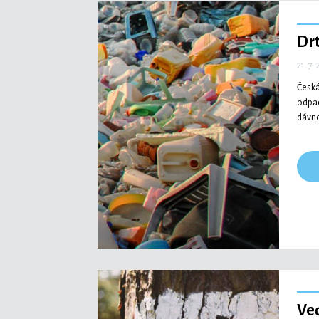
Dr
21. 7.
Česká
odpad
dávno
Ve