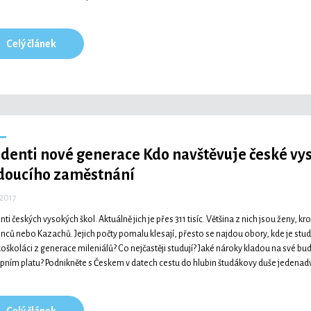
Celý článek
udenti nové generace
Kdo navštěvuje české vys
doucího zaměstnání
 2017
nti českých vysokých škol. Aktuálně jich je přes 311 tisíc. Většina z nich jsou ženy,
inců nebo Kazachů. Jejich počty pomalu klesají, přesto se najdou obory, kde je studují
oškoláci z generace mileniálů? Co nejčastěji studují? Jaké nároky kladou na své b
pním platu? Podnikněte s Českem v datech cestu do hlubin študákovy duše jedenadv