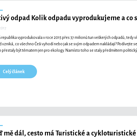
tivý odpad
Kolik odpadu vyprodukujeme a co 
 2017
 republika vyprodukovala v roce 2015 přes 37 milionů tun veškerých odpadů, tedy v
 vzniká, co všechno Češi vyhodí nebo jak se svým odpadem nakládají? Podívejte se
 přestaly být tématem jen pro ekology. Namísto toho se staly předmětem politick
Celý článek
ď mě dál, cesto má
Turistické a cykloturistické