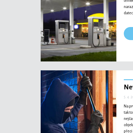
téměř
naraz
datec
Ne
5. 4. 
Na pr
tak t
nejčas
objek
přeci