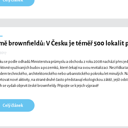
Celý článek
ě brownfieldů: V Česku je téměř 500 lokalit 
 2017
ku se podle odhadů Ministerstva průmyslu a obchodu z roku 2008 nachází přes jeden
ktivně využívaných budov a pozemků, které čekají na svou revitalizaci. Nezřídka ta
dem technického, architektonického nebo urbanistického pokroku let minulých. Na j
rtovat nové aktivity, na straně druhé často představují ekologickou zátěž, jejíž odst
 se vydali objevit české brownfieldy. Připojte se k jejich výpravě!
Celý článek