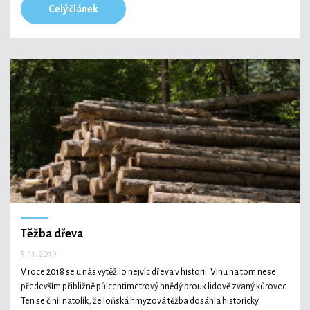
Celý článek
Těžba dřeva
5. 11. 2019
V roce 2018 se u nás vytěžilo nejvíc dřeva v historii. Vinu na tom nese
především přibližně půlcentimetrový hnědý brouk lidově zvaný kůrovec.
Ten se činil natolik, že loňská hmyzová těžba dosáhla historicky