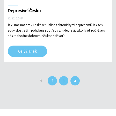
Depresivní Česko
12. 12. 2018
Jak jsme na tom v České republice s chronickými depresemi? Jak se v
souvislosti s tím pohybuje spotřeba antidepresiv a kolik lidí ročně se u
nás rozhodne dobrovolně ukončit život?
Celý článek
1
2
3
4