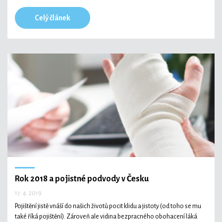
Celý článek
Rok 2018 a pojistné podvody v Česku
17. 4. 2019
Pojištění jistě vnáší do našich životů pocit klidu a jistoty (od toho se mu
také říká pojištění). Zároveň ale vidina bezpracného obohacení láká