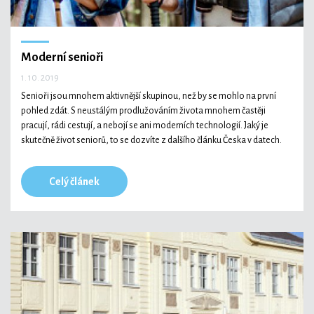
Moderní senioři
1. 10. 2019
Senioři jsou mnohem aktivnější skupinou, než by se mohlo na první
pohled zdát. S neustálým prodlužováním života mnohem častěji
pracují, rádi cestují, a nebojí se ani moderních technologií. Jaký je
skutečně život seniorů, to se dozvíte z dalšího článku Česka v datech.
Celý článek