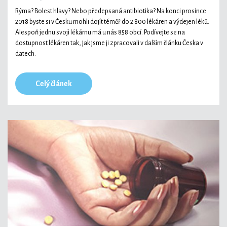
Rýma? Bolest hlavy? Nebo předepsaná antibiotika? Na konci prosince
2018 byste si v Česku mohli dojít téměř do 2 800 lékáren a výdejen léků.
Alespoň jednu svoji lékárnu má u nás 858 obcí. Podívejte se na
dostupnost lékáren tak, jak jsme ji zpracovali v dalším článku Česka v
datech.
Celý článek