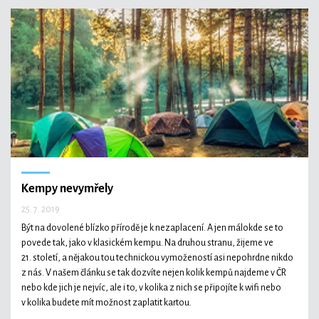
Kempy nevymřely
25. 7. 2019
Být na dovolené blízko přírodě je k nezaplacení. A jen málokde se to
povede tak, jako v klasickém kempu. Na druhou stranu, žijeme ve
21. století, a nějakou tou technickou vymožeností asi nepohrdne nikdo
z nás. V našem článku se tak dozvíte nejen kolik kempů najdeme v ČR
nebo kde jich je nejvíc, ale i to, v kolika z nich se připojíte k wifi nebo
v kolika budete mít možnost zaplatit kartou.