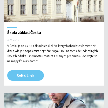
Škola základ Česka
4. 9. 2019
V Česku je na 4 200 základních škol. Ve kterých obcích je víc míst než
dětí a kde je naopak míst nejméně? A jak jsou na tom žáci jednotlivých
škol z hlediska úspěšnosti u maturit z různých předmětů? Podívejte se
na mapy Česka v datech.
Celý článek