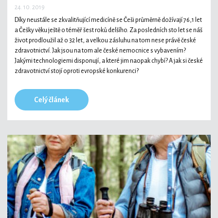
24. 10. 2019
Díky neustále se zkvalitňující medicíně se Češi průměrně dožívají 76,1 let
a Češky věku ještě o téměř šest roků delšího. Za posledních sto let se náš
život prodloužil až o 32 let, a velkou zásluhu na tom nese právě české
zdravotnictví. Jak jsou na tom ale české nemocnice s vybavením?
Jakými technologiemi disponují, a které jim naopak chybí? A jak si české
zdravotnictví stojí oproti evropské konkurenci?
Celý článek