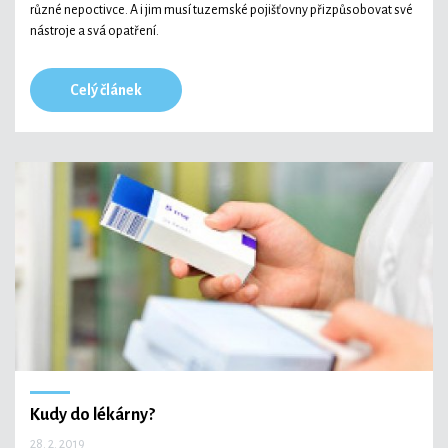
různé nepoctivce. A i jim musí tuzemské pojišťovny přizpůsobovat své
nástroje a svá opatření.
Celý článek
Kudy do lékárny?
28. 2. 2019