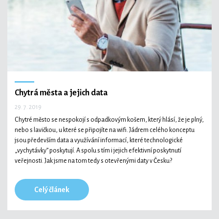
Chytrá města a jejich data
29. 7. 2019
Chytré město se nespokojí s odpadkovým košem, který hlásí, že je plný,
nebo s lavičkou, u které se připojíte na wifi. Jádrem celého konceptu
jsou především data a využívání informací, které technologické
„vychytávky” poskytují. A spolu s tím i jejich efektivní poskytnutí
veřejnosti. Jak jsme na tom tedy s otevřenými daty v Česku?
Celý článek