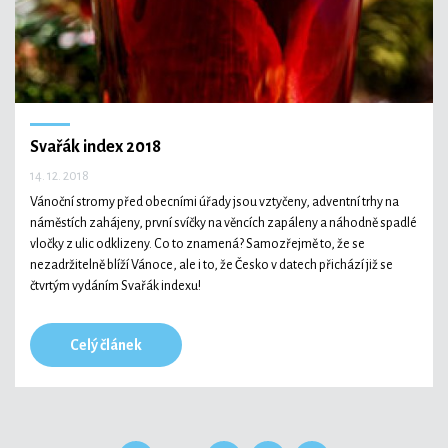
Svařák index 2018
14. 12. 2018
Vánoční stromy před obecními úřady jsou vztyčeny, adventní trhy na
náměstích zahájeny, první svíčky na věncích zapáleny a náhodně spadlé
vločky z ulic odklizeny. Co to znamená? Samozřejmě to, že se
nezadržitelně blíží Vánoce, ale i to, že Česko v datech přichází již se
čtvrtým vydáním Svařák indexu!
Celý článek