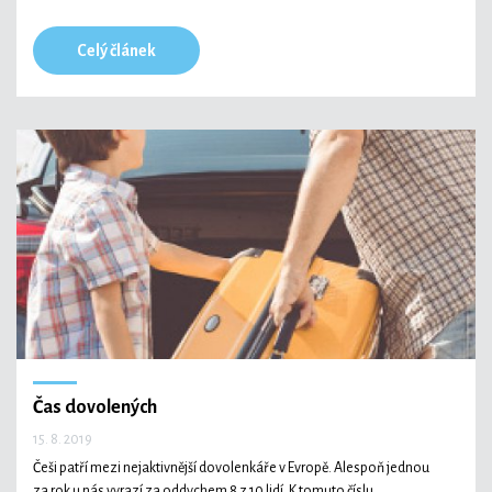
Celý článek
Čas dovolených
15. 8. 2019
Češi patří mezi nejaktivnější dovolenkáře v Evropě. Alespoň jednou
za rok u nás vyrazí za oddychem 8 z 10 lidí. K tomuto číslu,