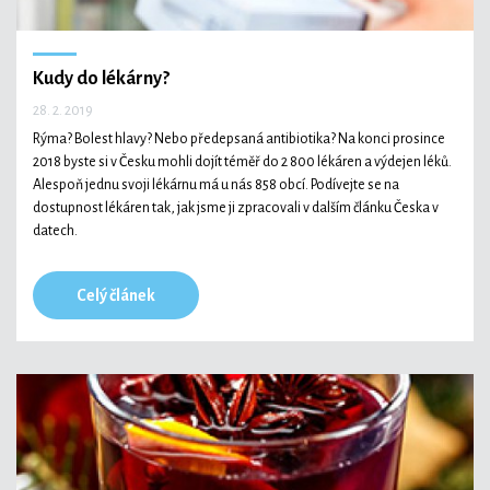
Kudy do lékárny?
28. 2. 2019
Rýma? Bolest hlavy? Nebo předepsaná antibiotika? Na konci prosince
2018 byste si v Česku mohli dojít téměř do 2 800 lékáren a výdejen léků.
Alespoň jednu svoji lékárnu má u nás 858 obcí. Podívejte se na
dostupnost lékáren tak, jak jsme ji zpracovali v dalším článku Česka v
datech.
Celý článek