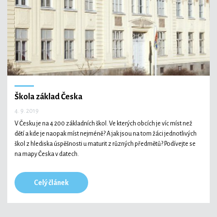
Technologie
Ekonomika a byznys
Škola základ Česka
4. 9. 2019
Kultura a sport
V Česku je na 4 200 základních škol. Ve kterých obcích je víc míst než
dětí a kde je naopak míst nejméně? A jak jsou na tom žáci jednotlivých
škol z hlediska úspěšnosti u maturit z různých předmětů? Podívejte se
na mapy Česka v datech.
Celý článek