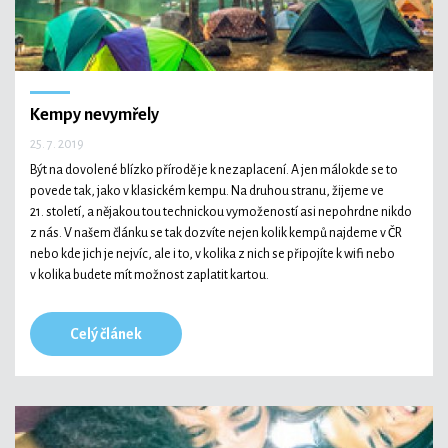
Kempy nevymřely
25. 7. 2019
Být na dovolené blízko přírodě je k nezaplacení. A jen málokde se to
povede tak, jako v klasickém kempu. Na druhou stranu, žijeme ve
21. století, a nějakou tou technickou vymožeností asi nepohrdne nikdo
z nás. V našem článku se tak dozvíte nejen kolik kempů najdeme v ČR
nebo kde jich je nejvíc, ale i to, v kolika z nich se připojíte k wifi nebo
v kolika budete mít možnost zaplatit kartou.
Celý článek