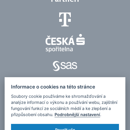
Informace o cookies na této stránce
Soubory cookie používáme ke shromažďování a
analýze informací o výkonu a používání webu, zajištění
© 2026, Česko v datech
fungování funkcí ze sociálních médií a ke zlepšení a
přizpůsobení obsahu.
Podrobnější nastavení
.
Kontakt pro média:
tomas.odstrcil@dfmg.cz
Sociální sítě:
Povolit vše