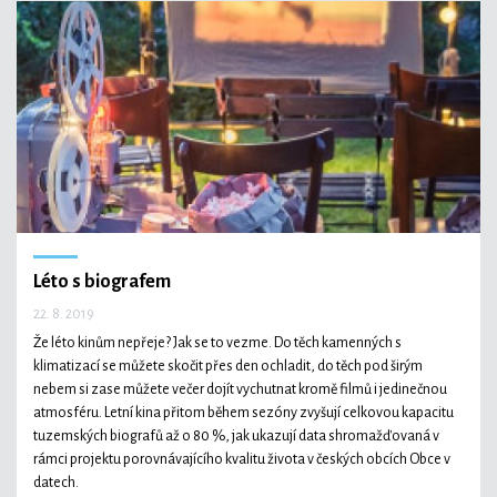
Léto s biografem
22. 8. 2019
Že léto kinům nepřeje? Jak se to vezme. Do těch kamenných s
klimatizací se můžete skočit přes den ochladit, do těch pod širým
nebem si zase můžete večer dojít vychutnat kromě filmů i jedinečnou
atmosféru. Letní kina přitom během sezóny zvyšují celkovou kapacitu
tuzemských biografů až o 80 %, jak ukazují data shromažďovaná v
rámci projektu porovnávajícího kvalitu života v českých obcích Obce v
datech.