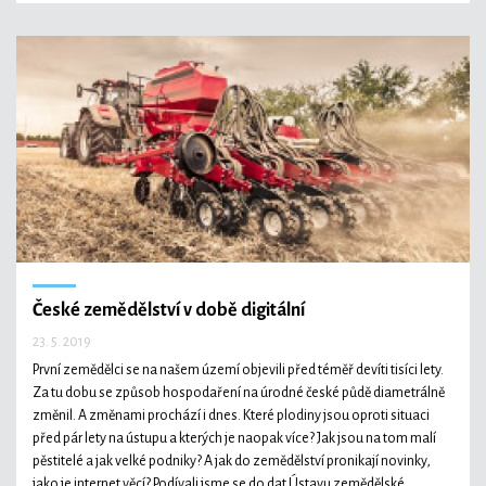
České zemědělství v době digitální
23. 5. 2019
První zemědělci se na našem území objevili před téměř devíti tisíci lety.
Za tu dobu se způsob hospodaření na úrodné české půdě diametrálně
změnil. A změnami prochází i dnes. Které plodiny jsou oproti situaci
před pár lety na ústupu a kterých je naopak více? Jak jsou na tom malí
pěstitelé a jak velké podniky? A jak do zemědělství pronikají novinky,
jako je internet věcí? Podívali jsme se do dat Ústavu zemědělské