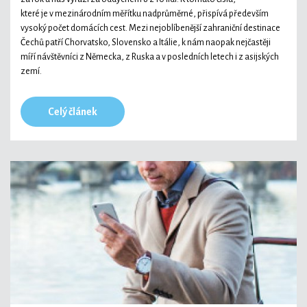
které je v mezinárodním měřítku nadprůměrné, přispívá především
vysoký počet domácích cest. Mezi nejoblíbenější zahraniční destinace
Čechů patří Chorvatsko, Slovensko a Itálie, k nám naopak nejčastěji
míří návštěvníci z Německa, z Ruska a v posledních letech i z asijských
zemí.
Celý článek