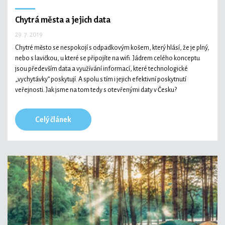
Chytrá města a jejich data
29. 7. 2019
Chytré město se nespokojí s odpadkovým košem, který hlásí, že je plný,
nebo s lavičkou, u které se připojíte na wifi. Jádrem celého konceptu
jsou především data a využívání informací, které technologické
„vychytávky” poskytují. A spolu s tím i jejich efektivní poskytnutí
veřejnosti. Jak jsme na tom tedy s otevřenými daty v Česku?
Celý článek