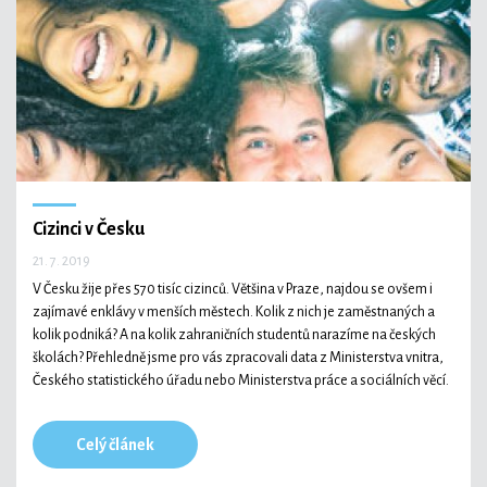
Cizinci v Česku
21. 7. 2019
V Česku žije přes 570 tisíc cizinců. Většina v Praze, najdou se ovšem i
zajímavé enklávy v menších městech. Kolik z nich je zaměstnaných a
kolik podniká? A na kolik zahraničních studentů narazíme na českých
školách? Přehledně jsme pro vás zpracovali data z Ministerstva vnitra,
Českého statistického úřadu nebo Ministerstva práce a sociálních věcí.
Celý článek