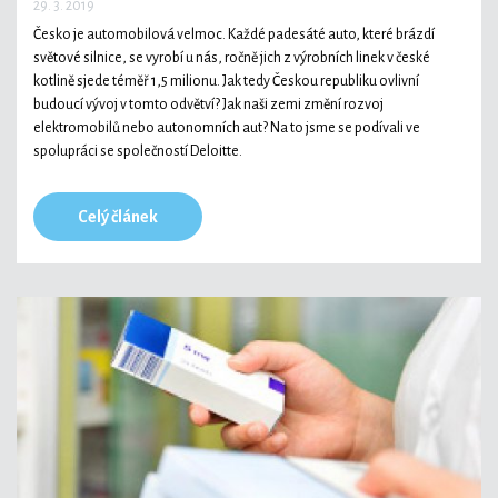
29. 3. 2019
Česko je automobilová velmoc. Každé padesáté auto, které brázdí
světové silnice, se vyrobí u nás, ročně jich z výrobních linek v české
kotlině sjede téměř 1,5 milionu. Jak tedy Českou republiku ovlivní
budoucí vývoj v tomto odvětví? Jak naši zemi změní rozvoj
elektromobilů nebo autonomních aut? Na to jsme se podívali ve
spolupráci se společností Deloitte.
Celý článek